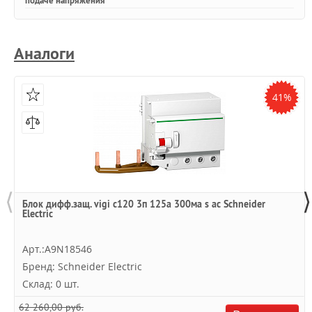
подаче напряжения
Аналоги
41%
⟨
⟩
Блок дифф.защ. vigi c120 3п 125a 300ма s ac Schneider
Electric
Арт.:A9N18546
Бренд: Schneider Electric
Склад: 0 шт.
62 260,00 руб.