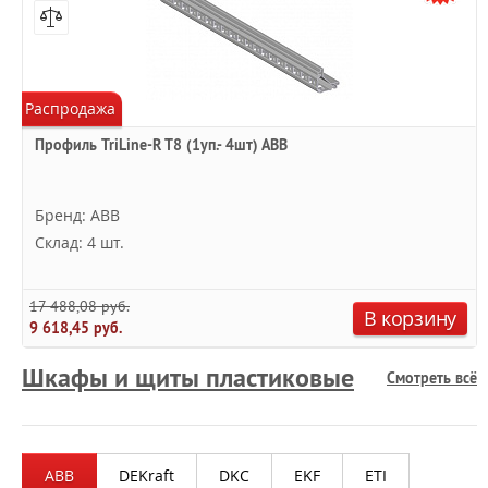
Распродажа
Профиль TriLine-R T8 (1уп.- 4шт) ABB
Бренд: ABB
Склад: 4 шт.
17 488,08 руб.
В корзину
9 618,45 руб.
Шкафы и щиты пластиковые
Смотреть всё
ABB
DEKraft
DKC
EKF
ETI