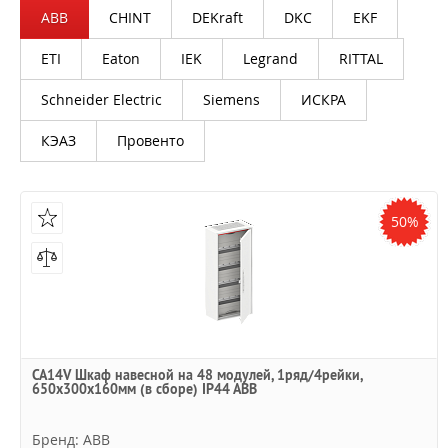
ABB
CHINT
DEKraft
DKC
EKF
ETI
Eaton
IEK
Legrand
RITTAL
Schneider Electric
Siemens
ИСКРА
КЭАЗ
Провенто
50%
CA14V Шкаф навесной на 48 модулей, 1ряд/4рейки,
650x300x160мм (в сборе) IP44 ABB
Бренд: ABB