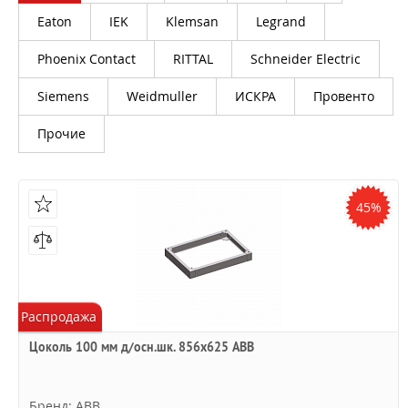
Eaton
IEK
Klemsan
Legrand
Phoenix Contact
RITTAL
Schneider Electric
Siemens
Weidmuller
ИСКРА
Провенто
Прочие
45%
Распродажа
Цоколь 100 мм д/осн.шк. 856х625 ABB
Бренд: ABB