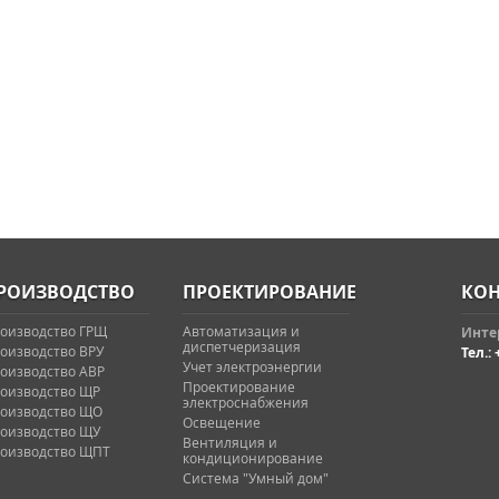
РОИЗВОДСТВО
ПРОЕКТИРОВАНИЕ
КОН
оизводство ГРЩ
Автоматизация и
Интер
диспетчеризация
оизводство ВРУ
Тел.: 
Учет электроэнергии
оизводство АВР
Проектирование
оизводство ЩР
электроснабжения
оизводство ЩО
Освещение
оизводство ЩУ
Вентиляция и
оизводство ЩПТ
кондиционирование
Система "Умный дом"