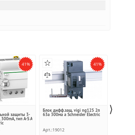
41%
41%
⟩
Блок дифф.защ. vigi ng125 2п
Vigi iC60 
ьной защиты 3-
63a 300ма a Schneider Electric
дифференц
 300mA, тип A-S A
полюсный, 
ic
Schneider E
3
Арт.:19012
Арт.:A9V0