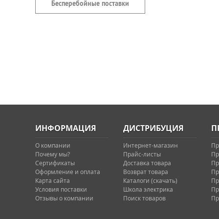
Бесперебойные поставки
ИНФОРМАЦИЯ
ДИСТРИБУЦИЯ
П
О компании
Интернет-магазин
Пр
Почему мы?
Прайс-листы
Пр
Сертификаты
Доставка товара
Пр
Оформление и оплата
Возврат товара
Пр
Карта сайта
Каталоги (скачать)
Пр
Условия поставки
Школа электрика
Пр
Отзывы о компании
Поиск товаров
Пр