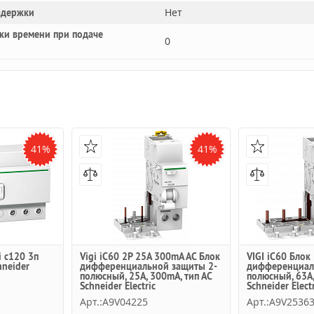
Нет
адержки
ки времени при подаче
0
41%
41%
i c120 3п
Vigi iC60 2Р 25A 300mA AC Блок
VIGI iC60 Блок
hneider
дифференциальной защиты 2-
дифференциал
полюсный, 25A, 300mA, тип АC
полюсный, 63А,
Schneider Electric
Schneider Electr
Арт.:A9V04225
Арт.:A9V2536