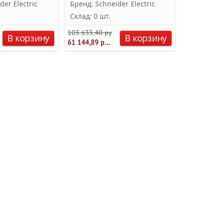
der Electric
Бренд: Schneider Electric
Бренд: Sc
Склад: 0 шт.
Склад: 0 
103 635,40 руб.
15 741,00 
В корзину
В корзину
61 144,89 руб.
9 287,19 ру