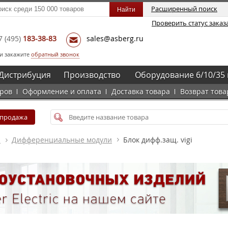
Расширенный поиск
Проверить статус заказ
7
(495)
183-38-83
sales@asberg.ru
и закажите
обратный звонок
Дистрибуция
Производство
Оборудование 6/10/35 
аров
Оформление и оплата
Доставка товара
Возврат това
спродажа
а
Дифференциальные модули
Блок дифф.защ. vigi