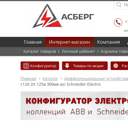
+
ил
Главная
Интернет-магазин
Компания
Каталог товаров
Личный кабинет
Корзина тов
Конфигуратор
Товары по акции
Ра
Главная
Каталог
Дифференциальные устройств
c120 2п 125a 300ма asi Schneider Electric