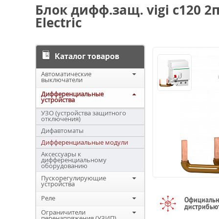
Блок дифф.защ. vigi c120 2п
Electric
Каталог товаров
Автоматические
выключатели
Дифференциальные
устройства
УЗО (устройства защитного
отключения)
Дифавтоматы
Дифференциальные модули
Аксессуары к
дифференциальному
оборудованию
Пускорегулирующие
устройства
Реле
Официаль
дистрибью
Ограничители
перенапряжения (УЗИП)