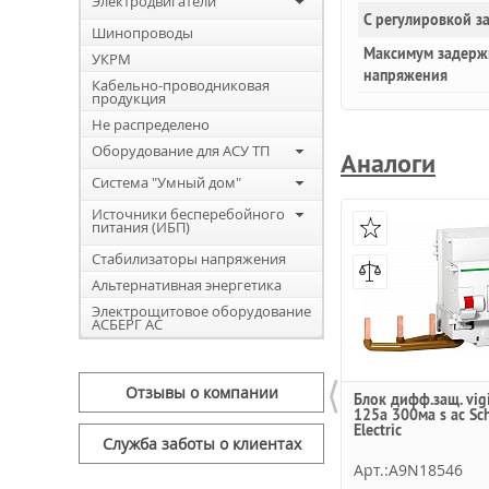
Электродвигатели
С регулировкой з
Шинопроводы
Максимум задерж
УКРМ
напряжения
Кабельно-проводниковая
продукция
Не распределено
Оборудование для АСУ ТП
Аналоги
Система "Умный дом"
Источники бесперебойного
питания (ИБП)
Стабилизаторы напряжения
Альтернативная энергетика
Электрощитовое оборудование
АСБЕРГ АС
⟨
Отзывы о компании
Блок дифф.защ. vig
125a 300ма s ac Sc
Electric
Служба заботы о клиентах
Арт.:A9N18546