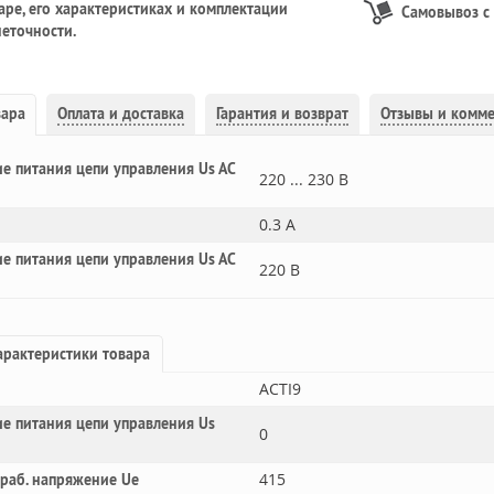
ре, его характеристиках и комплектации
Самовывоз с
еточности.
вара
Оплата и доставка
Гарантия и возврат
Отзывы и комм
е питания цепи управления Us AC
220 ... 230 В
0.3 А
е питания цепи управления Us AC
220 В
рактеристики товара
ACTI9
е питания цепи управления Us
0
415
 раб. напряжение Ue