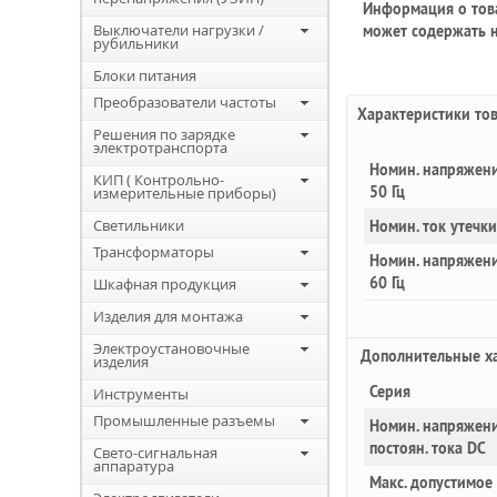
Информация о това
Выключатели нагрузки /
может содержать н
рубильники
Блоки питания
Преобразователи частоты
Характеристики то
Решения по зарядке
электротранспорта
Номин. напряжени
КИП ( Контрольно-
50 Гц
измерительные приборы)
Светильники
Номин. ток утечки
Трансформаторы
Номин. напряжени
60 Гц
Шкафная продукция
Изделия для монтажа
Электроустановочные
Доп
олнительные
ха
изделия
Серия
Инструменты
Промышленные разъемы
Номин. напряжени
постоян. тока DC
Свето-сигнальная
аппаратура
Макс. допустимое