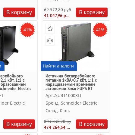
уб.
69 572,80 руб.
В корзину
В корзину
41 047,96 руб.
41%
41%
и
Найти аналоги
перебойного
Источник бесперебойного
,1 кВт, 1:1 с
питания 1кВА/0,7 кВт, 1:1 с
образованием
наращиваемым временем
chneider Electric
автономии Smart-UPS RT
Schneider Electric
ET
Арт.:SURT1000XLI
der Electric
Бренд: Schneider Electric
Склад: 0 шт.
уб.
803 838,20 руб.
В корзину
В корзину
474 264,54 руб.