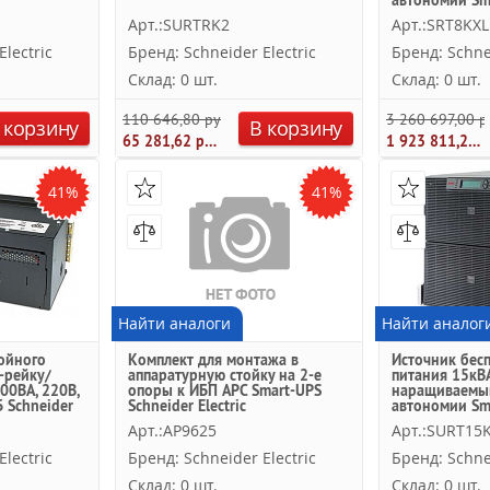
автономии Sm
Schneider Elect
Арт.:SURTRK2
Арт.:SRT8KXL
lectric
Бренд: Schneider Electric
Бренд: Schnei
Склад: 0 шт.
Склад: 0 шт.
110 646,80 руб.
3 260 697,00 р
 корзину
В корзину
65 281,62 руб.
1 923 811,23 руб.
41%
41%
Найти аналоги
Найти аналог
ойного
Комплект для монтажа в
Источник бес
-рейку/
аппаратурную стойку на 2-е
питания 15кВА
00ВА, 220В,
опоры к ИБП APC Smart-UPS
наращиваемы
 Schneider
Schneider Electric
автономии Sm
Schneider Elect
Арт.:AP9625
Арт.:SURT15
lectric
Бренд: Schneider Electric
Бренд: Schnei
Склад: 0 шт.
Склад: 0 шт.