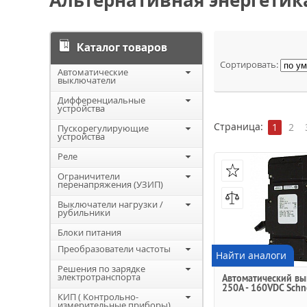
Альтернативная энергетик
Каталог товаров
Сортировать:
Автоматические
выключатели
Дифференциальные
устройства
Страница:
1
2
Пускорегулирующие
устройства
Реле
Ограничители
перенапряжения (УЗИП)
Выключатели нагрузки /
рубильники
Блоки питания
Преобразователи частоты
Найти аналоги
Решения по зарядке
электротранспорта
Автоматический вы
250A - 160VDC Schne
КИП ( Контрольно-
измерительные приборы)