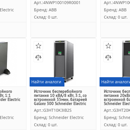
Арт.:4NWP100109R0001
Арт.:4NWP10
lectric
Бренд: ABB
Бренд: ABB
Склад: 0 шт.
Склад: 0 шт.
Найти аналоги
Найти аналог
ойного
Источник бесперебойного
Источник бес
т, 1:1
питания 10 кВА/8 кВт, 3:1, со
питания 20кВА
der Electric
встроенной 35мин. батареей
встроенной б
Galaxy 300 Schneider Electric
Schneider Elect
Арт.:G3HT10K3IB2S
Арт.:G3HT20K
lectric
Бренд: Schneider Electric
Бренд: Schnei
Склад: 0 шт.
Склад: 0 шт.