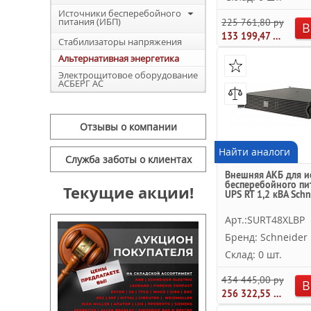
Источники бесперебойного
питания (ИБП)
225 761,80 руб.
В
133 199,47 руб.
Стабилизаторы напряжения
Альтернативная энергетика
Электрощитовое оборудование
АСБЕРГ АС
Отзывы о компании
Найти аналоги
Служба заботы о клиентах
Внешняя АКБ для и
бесперебойного пи
Текущие акции!
UPS RT 1,2 кВА Schne
Арт.:SURT48XLBP
Бренд: Schneider E
Склад: 0 шт.
434 445,00 руб.
В
256 322,55 руб.