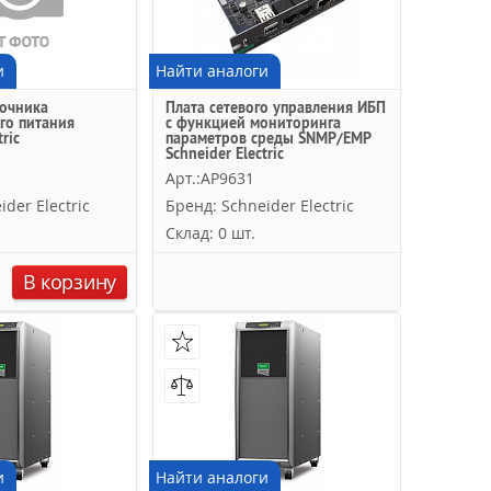
и
Найти аналоги
точника
Плата сетевого управления ИБП
го питания
с функцией мониторинга
ric
параметров среды SNMP/EMP
Schneider Electric
3
Арт.:AP9631
der Electric
Бренд: Schneider Electric
Склад: 0 шт.
.
В корзину
и
Найти аналоги