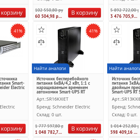
102 550,80 руб.
5 892 722,00 р
 корзину
В корзину
60 504,98 руб.
3 476 705,98 руб.
41%
41%
Найти аналоги
Найти аналог
сточника
Источник бесперебойного
Источник бес
тания Smart-
питания 6кВА/4,2 кВт, 1:1 с
питания 3кВА/2
ider Electric
наращиваемым временем
двойным пре
автономии Smart-UPS RT
Smart-UPS RT S
Schneider Electric
Арт.:SR16KXIET
Арт.:SR13KXI
lectric
Бренд: Schneider Electric
Бренд: Schnei
Склад: 0 шт.
Склад: 0 шт.
1 777 597,80 руб.
1 014 252,80 р
 корзину
В корзину
1 048 782,71 руб.
598 409,16 руб.