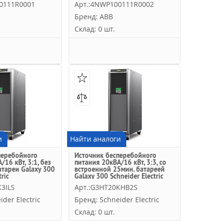
0111R0001
Арт.:4NWP100111R0002
Бренд: ABB
Склад: 0 шт.
и
Найти аналоги
перебойного
Источник бесперебойного
/16 кВт, 3:1, без
питания 20кВА/16 кВт, 3:3, со
атареи Galaxy 300
встроенной 25мин. батареей
ric
Galaxy 300 Schneider Electric
3ILS
Арт.:G3HT20KHB2S
der Electric
Бренд: Schneider Electric
Склад: 0 шт.