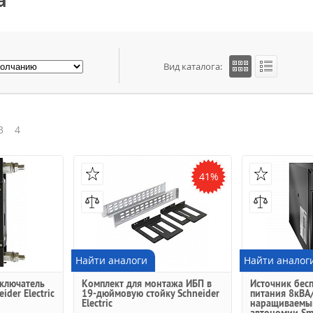
а
Вид каталога:
3
4
41%
Найти аналоги
Найти аналог
ключатель
Комплект для монтажа ИБП в
Источник бес
ider Electric
19-дюймовую стойку Schneider
питания 8кВА/8
Electric
наращиваемы