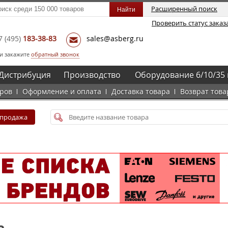
Расширенный поиск
Проверить статус заказ
7
(495)
183-38-83
sales@asberg.ru
и закажите
обратный звонок
Дистрибуция
Производство
Оборудование 6/10/35 
аров
Оформление и оплата
Доставка товара
Возврат това
спродажа