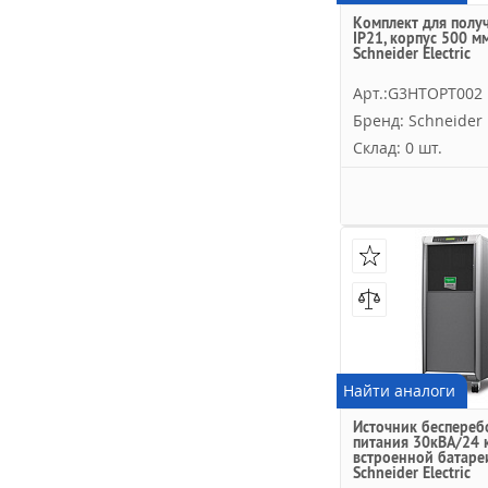
Комплект для полу
IP21, корпус 500 м
Schneider Electric
Арт.:G3HTOPT002
Бренд: Schneider E
Склад: 0 шт.
Найти аналоги
Источник беспереб
питания 30кВА/24 кВ
встроенной батаре
Schneider Electric