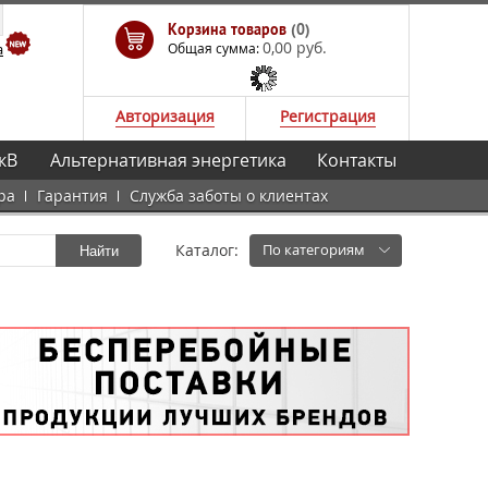
Корзина товаров
(0)
0,00 руб.
а
Общая сумма:
Авторизация
Регистрация
кВ
Альтернативная энергетика
Контакты
ра
Гарантия
Служба заботы о клиентах
Каталог:
По категориям
Найти