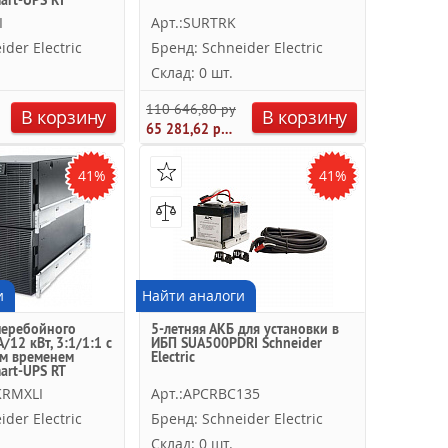
art-UPS RT
ric
I
Арт.:SURTRK
der Electric
Бренд: Schneider Electric
Склад: 0 шт.
уб.
110 646,80 руб.
В корзину
В корзину
65 281,62 руб.
41%
41%
и
Найти аналоги
перебойного
5-летняя АКБ для установки в
/12 кВт, 3:1/1:1 с
ИБП SUA500PDRI Schneider
м временем
Electric
art-UPS RT
ric
KRMXLI
Арт.:APCRBC135
der Electric
Бренд: Schneider Electric
Склад: 0 шт.