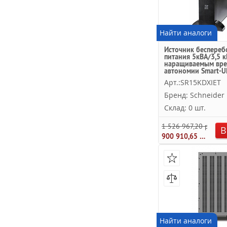
Найти аналоги
Источник беспереб
питания 5кВА/3,5 кВ
наращиваемым вр
автономии Smart-U
Schneider Electric
Арт.:SR15KDXIET
Бренд: Schneider E
Склад: 0 шт.
1 526 967,20 руб.
В
900 910,65 руб.
Найти аналоги