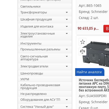
Арт.:865-1065
Светильники
Бренд: Schneider E
Трансформаторы
Склад: 2 шт.
Шкафная продукция
Изделия для монтажа
В
90 655,05 руб.
Электроустановочные
изделия
Инструменты
Промышленные разъемы
Свето-сигнальная
аппаратура
Электродвигатели
Найти аналоги
Шинопроводы
УКРМ
Источник беспереб
питания APC на DIN
Кабельно-проводниковая
монтажную плату, 5
продукция
без встроенной АКБ
Не распределено
Electric
Арт.:SUA500PDRI
Оборудование для АСУ ТП
Бренд: Schneider E
Система "Умный дом"
Склад: 0 шт.