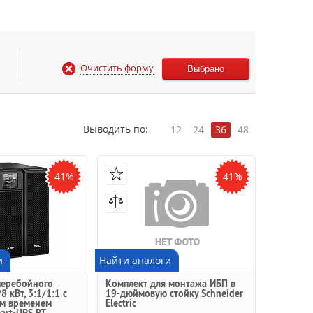
Очистить форму
Выбрано
Выводить по:
12
24
36
48
41%
41%
и
Найти аналоги
перебойного
Комплект для монтажа ИБП в
 кВт, 3:1/1:1 с
19-дюймовую стойку Schneider
м временем
Electric