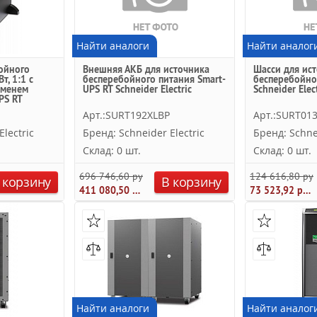
Найти аналоги
Найти аналог
ойного
Внешняя АКБ для источника
Шасси для ис
т, 1:1 с
бесперебойного питания Smart-
бесперебойно
еменем
UPS RT Schneider Electric
Schneider Elect
PS RT
Арт.:SURT192XLBP
Арт.:SURT01
lectric
Бренд: Schneider Electric
Бренд: Schnei
Склад: 0 шт.
Склад: 0 шт.
696 746,60 руб.
124 616,80 руб
 корзину
В корзину
411 080,50 руб.
73 523,92 руб.
Найти аналоги
Найти аналог