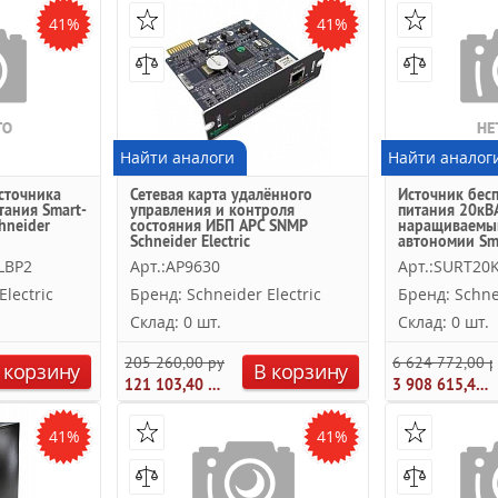
41%
41%
Найти аналоги
Найти аналог
сточника
Сетевая карта удалённого
Источник бес
тания Smart-
управления и контроля
питания 20кВА
hneider
состояния ИБП APC SNMP
наращиваемы
Schneider Electric
автономии Sm
Schneider Elect
LBP2
Арт.:AP9630
Арт.:SURT20
lectric
Бренд: Schneider Electric
Бренд: Schnei
Склад: 0 шт.
Склад: 0 шт.
205 260,00 руб.
6 624 772,00 р
 корзину
В корзину
121 103,40 руб.
3 908 615,48 руб.
41%
41%