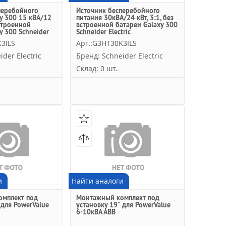
перебойного
Источник бесперебойного
y 300 15 кВА/12
питания 30кВА/24 кВт, 3:1, без
встроенной
встроенной батареи Galaxy 300
y 300 Schneider
Schneider Electric
3ILS
Арт.:G3HT30K3ILS
der Electric
Бренд: Schneider Electric
Склад: 0 шт.
и
Найти аналоги
мплект под
Монтажный комплект под
 для PowerValue
установку 19" для PowerValue
6-10кВА АВВ