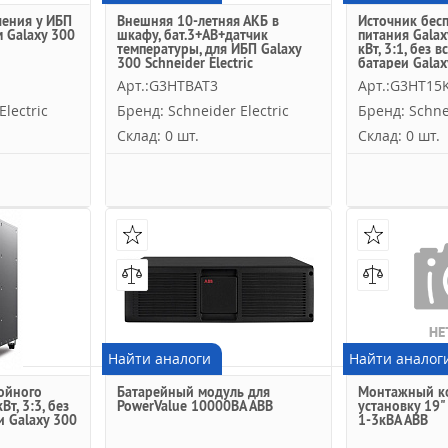
чения у ИБП
Внешняя 10-летняя АКБ в
Источник бес
м Galaxy 300
шкафу, бат.3+АВ+датчик
питания Galax
температуры, для ИБП Galaxy
кВт, 3:1, без 
300 Schneider Electric
батареи Galax
Electric
Арт.:G3HTBAT3
Арт.:G3HT15K
lectric
Бренд: Schneider Electric
Бренд: Schnei
Склад: 0 шт.
Склад: 0 шт.
Найти аналоги
Найти аналог
ойного
Батарейный модуль для
Монтажный ко
т, 3:3, без
PowerValue 10000ВА АВВ
установку 19"
и Galaxy 300
1-3кВА АВВ