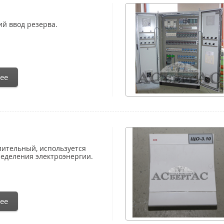
ий ввод резерва.
ее
лительный, используется
ределения электроэнергии.
ее