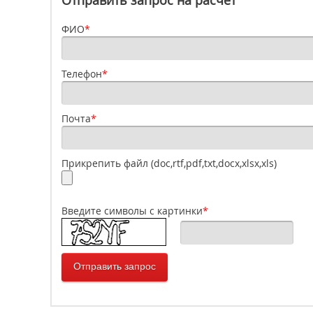
Отправить запрос на расчет
ФИО
*
Телефон
*
Почта
*
Прикрепить файл (doc,rtf,pdf,txt,docx,xlsx,xls)
Введите символы с картинки
*