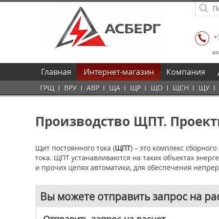
+
ил
Главная
Интернет-магазин
Компания
ГРЩ
ВРУ
АВР
ЩА
ЩР
ЩО
ЩСН
ЩУ
Производство ЩПТ. Проект
Щит постоянного тока (
ЩПТ
) – это комплекс сборно
тока. ЩПТ устанавливаются на таких объектах энерг
и прочих цепях автоматики, для обеспечения непре
Вы можете отправить запрос на ра