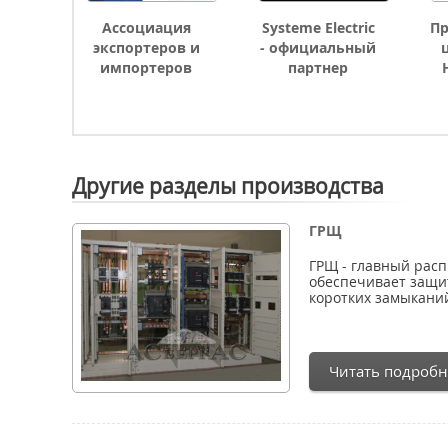
Ассоциация
Systeme Electric
П
экспортеров и
- официальный
импортеров
партнер
Другие разделы производства
ГРЩ
ГРЩ - главный рас
обеспечивает защит
коротких замыкани
Читать подробн