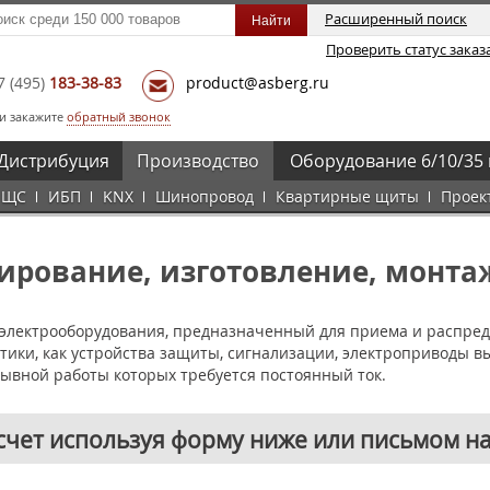
Расширенный поиск
Проверить статус заказ
7
(495)
183-38-83
product@asberg.ru
и закажите
обратный звонок
Дистрибуция
Производство
Оборудование 6/10/35 
ЩС
ИБП
KNX
Шинопровод
Квартирные щиты
Проек
ирование, изготовление, монта
го электрооборудования, предназначенный для приема и распр
етики, как устройства защиты, сигнализации, электроприводы
рывной работы которых требуется постоянный ток.
счет используя форму ниже или письмом на