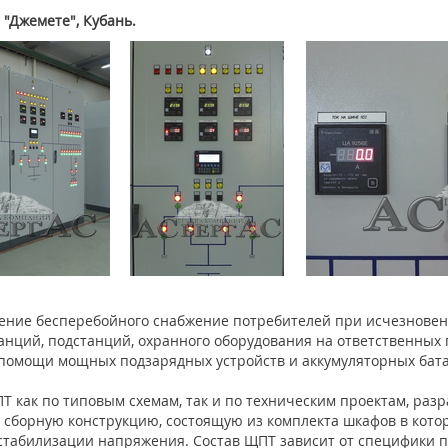
 "Джемете", Кубань.
ение бесперебойного снабжение потребителей при исчезновен
нций, подстанций, охранного оборудования на ответственных 
помощи мощных подзарядных устройств и аккумуляторных бат
Т как по типовым схемам, так и по техническим проектам, ра
й сборную конструкцию, состоящую из комплекта шкафов в котор
стабилизации напряжения. Состав ЩПТ зависит от специфики пр