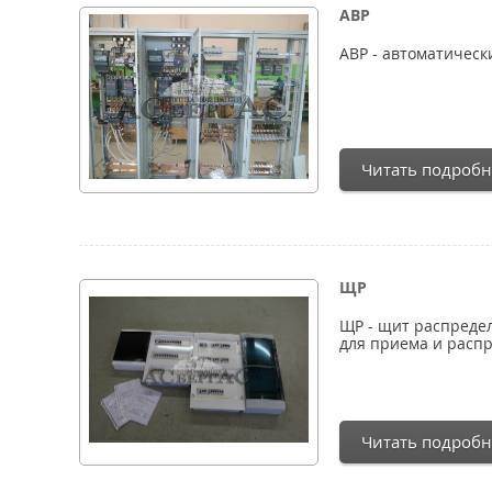
АВР
АВР - автоматическ
Читать подробн
ЩР
ЩР - щит распреде
для приема и расп
Читать подробн