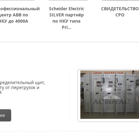
рофессиональный
Scheider Electric
СВИДЕТЕЛЬСТВО
центр ABB по
SILVER партнёр
СРО
НКУ до 4000А
по НКУ типа
Pri...
пределительный щит,
у от перегрузок и
й
ее