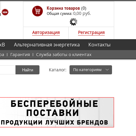
Корзина товаров
(0)
0,00 руб.
а
Общая сумма:
Авторизация
Регистрация
кВ
Альтернативная энергетика
Контакты
ра
Гарантия
Служба заботы о клиентах
Каталог:
По категориям
Найти