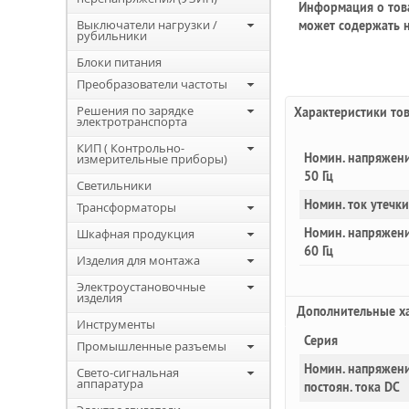
Информация о това
Выключатели нагрузки /
может содержать н
рубильники
Блоки питания
Преобразователи частоты
Решения по зарядке
Характеристики то
электротранспорта
КИП ( Контрольно-
Номин. напряжени
измерительные приборы)
50 Гц
Светильники
Номин. ток утечки
Трансформаторы
Номин. напряжени
Шкафная продукция
60 Гц
Изделия для монтажа
Электроустановочные
изделия
Доп
олнительные
ха
Инструменты
Серия
Промышленные разъемы
Номин. напряжени
Свето-сигнальная
аппаратура
постоян. тока DC