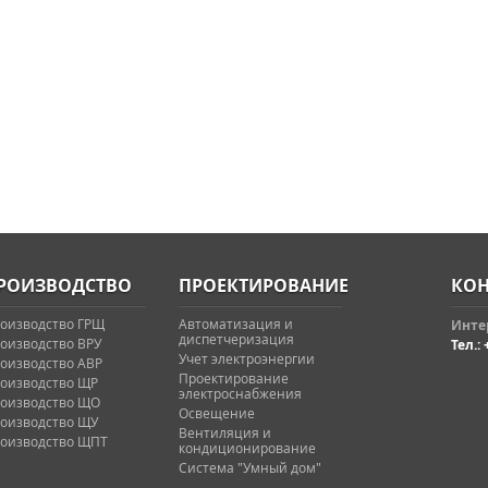
РОИЗВОДСТВО
ПРОЕКТИРОВАНИЕ
КОН
оизводство ГРЩ
Автоматизация и
Интер
диспетчеризация
оизводство ВРУ
Тел.: 
Учет электроэнергии
оизводство АВР
Проектирование
оизводство ЩР
электроснабжения
оизводство ЩО
Освещение
оизводство ЩУ
Вентиляция и
оизводство ЩПТ
кондиционирование
Система "Умный дом"