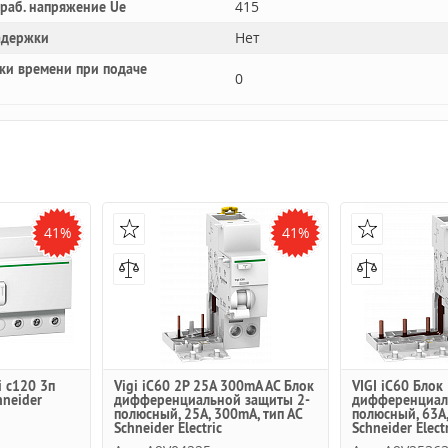
415
 раб. напряжение Ue
Нет
адержки
ки времени при подаче
0
41%
41%
i c120 3п
Vigi iC60 2Р 25A 300mA AC Блок
VIGI iC60 Блок
hneider
дифференциальной защиты 2-
дифференциал
полюсный, 25A, 300mA, тип АC
полюсный, 63А,
Schneider Electric
Schneider Electr