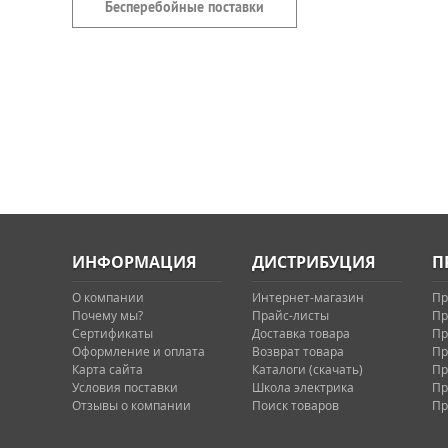
Бесперебойные поставки
ИНФОРМАЦИЯ
ДИСТРИБУЦИЯ
П
О компании
Интернет-магазин
Пр
Почему мы?
Прайс-листы
Пр
Сертификаты
Доставка товара
Пр
Оформление и оплата
Возврат товара
Пр
Карта сайта
Каталоги (скачать)
Пр
Условия поставки
Школа электрика
Пр
Отзывы о компании
Поиск товаров
Пр