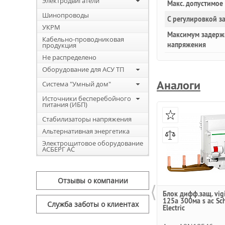
Электродвигатели
Макс. допустимое
Шинопроводы
С регулировкой з
УКРМ
Максимум задерж
Кабельно-проводниковая
напряжения
продукция
Не распределено
Оборудование для АСУ ТП
Аналоги
Система "Умный дом"
Источники бесперебойного
питания (ИБП)
Стабилизаторы напряжения
Альтернативная энергетика
Электрощитовое оборудование
АСБЕРГ АС
Отзывы о компании
⟨
Блок дифф.защ. vig
125a 300ма s ac Sc
Служба заботы о клиентах
Electric