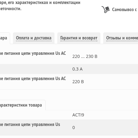
ре, его характеристиках и комплектации
еточности.
Самовывоз с
вара
Оплата и доставка
Гарантия и возврат
Отзывы и комм
е питания цепи управления Us AC
220 ... 230 В
0.3 А
е питания цепи управления Us AC
220 В
рактеристики товара
ACTI9
е питания цепи управления Us
0