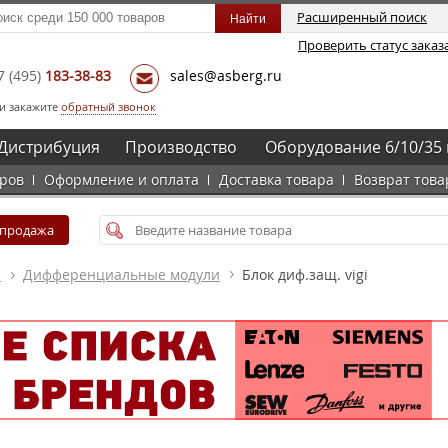
Расширенный поиск
Проверить статус заказ
7
(495)
183-38-83
sales@asberg.ru
и закажите
обратный звонок
Дистрибуция
Производство
Оборудование 6/10/35 
аров
Оформление и оплата
Доставка товара
Возврат това
спродажа
а
Дифференциальные модули
Блок диф.защ. vigi