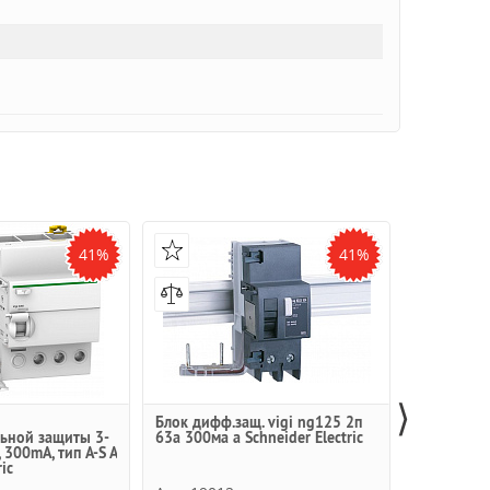
41%
41%
⟩
Блок дифф.защ. vigi ng125 2п
Vigi iC60 
ьной защиты 3-
63a 300ма a Schneider Electric
дифференц
 300mA, тип A-S A
полюсный, 
ic
Schneider E