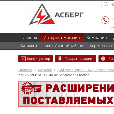
+
ил
Главная
Интернет-магазин
Компания
Каталог товаров
Личный кабинет
Корзина тов
Конфигуратор
Товары по акции
Ра
Главная
Каталог
Дифференциальные устройств
ng125 4п 63a 300ма ac Schneider Electric