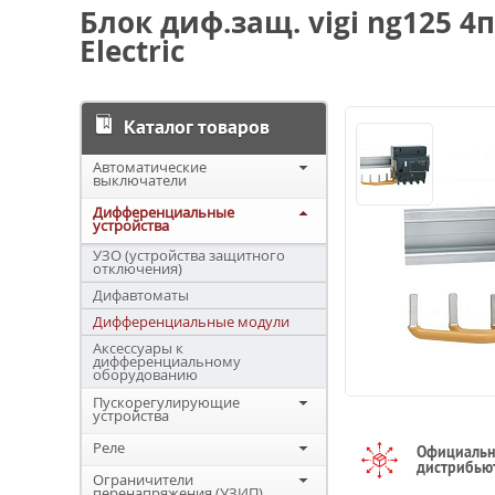
Блок диф.защ. vigi ng125 4п
Electric
Каталог товаров
Автоматические
выключатели
Дифференциальные
устройства
УЗО (устройства защитного
отключения)
Дифавтоматы
Дифференциальные модули
Аксессуары к
дифференциальному
оборудованию
Пускорегулирующие
устройства
Реле
Официаль
дистрибью
Ограничители
перенапряжения (УЗИП)