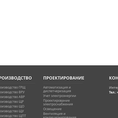
РОИЗВОДСТВО
ПРОЕКТИРОВАНИЕ
КОН
оизводство ГРЩ
Автоматизация и
Интер
диспетчеризация
оизводство ВРУ
Тел.: 
Учет электроэнергии
оизводство АВР
Проектирование
оизводство ЩР
электроснабжения
оизводство ЩО
Освещение
оизводство ЩУ
Вентиляция и
оизводство ЩПТ
кондиционирование