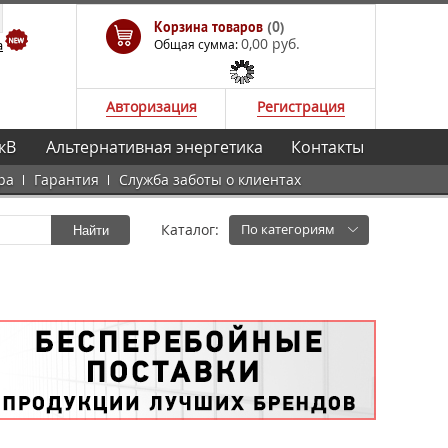
Корзина товаров
(0)
0,00 руб.
а
Общая сумма:
Авторизация
Регистрация
кВ
Альтернативная энергетика
Контакты
ра
Гарантия
Служба заботы о клиентах
Каталог:
По категориям
Найти