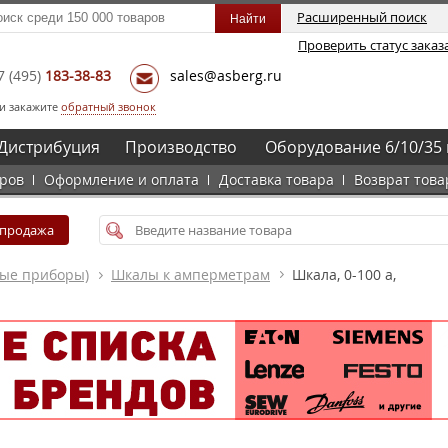
Расширенный поиск
Проверить статус заказ
7
(495)
183-38-83
sales@asberg.ru
и закажите
обратный звонок
Дистрибуция
Производство
Оборудование 6/10/35 
аров
Оформление и оплата
Доставка товара
Возврат това
спродажа
ные приборы)
Шкалы к амперметрам
Шкала, 0-100 a,