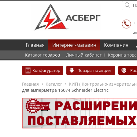
+
ил
Главная
Интернет-магазин
Компания
Каталог товаров
Личный кабинет
Корзина тов
Конфигуратор
Товары по акции
Ра
Главная
Каталог
КИП ( Контрольно-измеритель
для амперметра 16074 Schneider Electric