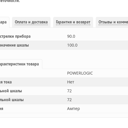
еточности.
вара
Оплата и доставка
Гарантия и возврат
Отзывы и комм
90.0
 стрелки прибора
100.0
 значение шкалы
рактеристики товара
POWERLOGIC
Нет
я тока
72
льной шкалы
72
льной шкалы
Ампер
ия