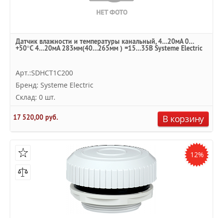
Датчик влажности и температуры канальный, 4…20мА 0…
+50°С 4…20мА 283мм(40…265мм ) =15…35В Systeme Electric
Арт.:SDHCT1C200
Бренд: Systeme Electric
Склад: 0 шт.
17 520,00 руб.
В корзину
12%