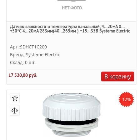
Датчик влажности и температуры канальный, 4…20мА 0…
+50°С 4…20мА 283мм(40…265мм ) =15…35В Systeme Electric
Арт.:SDHCT1C200
Бренд: Systeme Electric
Склад: 0 шт.
17 520,00 руб.
В корзину
12%