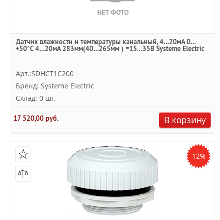
Датчик влажности и температуры канальный, 4…20мА 0…
+50°С 4…20мА 283мм(40…265мм ) =15…35В Systeme Electric
Арт.:SDHCT1C200
Бренд: Systeme Electric
Склад: 0 шт.
17 520,00 руб.
В корзину
12%