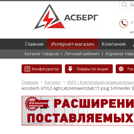
+
ил
Главная
Интернет-магазин
Компания
Каталог товаров
Личный кабинет
Корзина тов
Конфигуратор
Товары по акции
Ра
Главная
Каталог
КИП ( Контрольно-измеритель
accutech sl10,2.4ghz,at,nemaant,bat,15 psig Schneider E