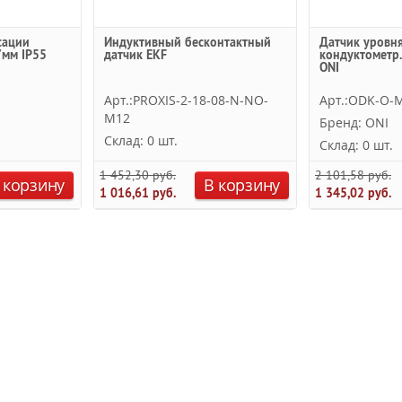
сации
Индуктивный бесконтактный
Датчик уровня
7мм IP55
датчик EKF
кондуктометр.
ONI
Арт.:PROXIS-2-18-08-N-NO-
Арт.:ODK-O-
M12
Бренд: ONI
Склад: 0 шт.
Склад: 0 шт.
1 452,30 руб.
2 101,58 руб.
 корзину
В корзину
1 016,61 руб.
1 345,02 руб.