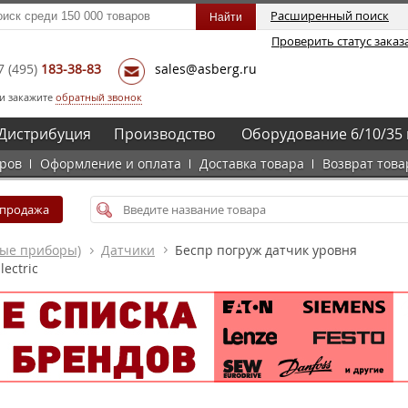
Расширенный поиск
Проверить статус заказ
7
(495)
183-38-83
sales@asberg.ru
и закажите
обратный звонок
Дистрибуция
Производство
Оборудование 6/10/35 
аров
Оформление и оплата
Доставка товара
Возврат това
спродажа
ные приборы)
Датчики
Беспр погруж датчик уровня
lectric