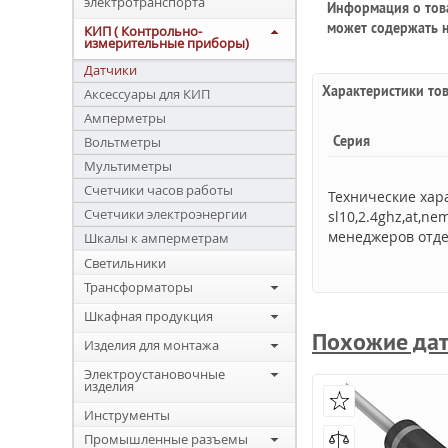
электротранспорта
Информация о това
может содержать н
КИП ( Контрольно-
измерительные приборы)
Датчики
Характеристики то
Аксессуары для КИП
Амперметры
Серия
Вольтметры
Мультиметры
Счетчики часов работы
Технические хар
Счетчики электроэнергии
sl10,2.4ghz,at,n
менеджеров отде
Шкалы к амперметрам
Светильники
Трансформаторы
Шкафная продукция
Похожие да
Изделия для монтажа
Электроустановочные
изделия
Инструменты
Промышленные разъемы