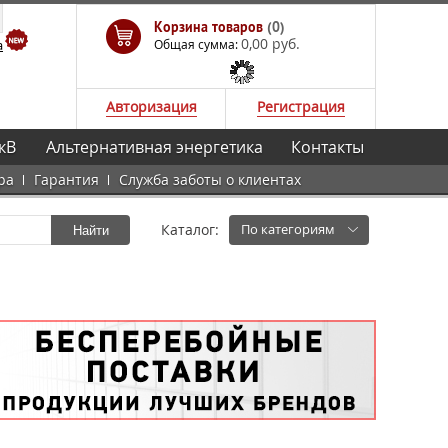
Корзина товаров
(0)
0,00 руб.
а
Общая сумма:
Авторизация
Регистрация
кВ
Альтернативная энергетика
Контакты
ра
Гарантия
Служба заботы о клиентах
Каталог:
По категориям
Найти