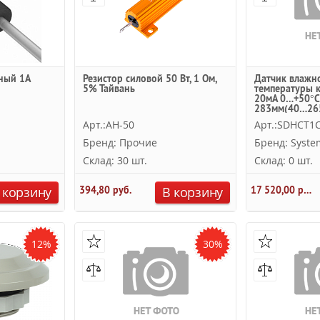
ный 1А
Резистор силовой 50 Вт, 1 Ом,
Датчик влажн
5% Тайвань
температуры 
20мА 0…+50°
283мм(40…26
Systeme Electri
Арт.:AH-50
Арт.:SDHCT1
Бренд: Прочие
Бренд: System
Склад: 30 шт.
Склад: 0 шт.
 корзину
394,80 руб.
В корзину
17 520,00 руб.
12%
30%