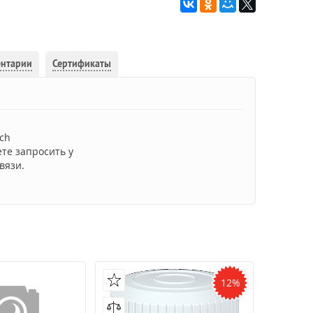
ентарии
Сертификаты
ch
ете запросить у
вязи.
12%