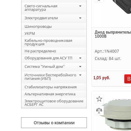
Свето-сигнальная
аппаратура
Электродвигатели
Шинопроводы
Диод выпрямитель
УКРМ
1000В
Кабельно-проводниковая
продукция
Не распределено
Арт.:1N4007
Оборудование для АСУ ТП
Склад: 84 шт.
Система "Умный дом"
Источники бесперебойного
1,05 руб.
В
питания (ИБП)
Стабилизаторы напряжения
Альтернативная энергетика
Электрощитовое оборудование
АСБЕРГ АС
Отзывы о компании