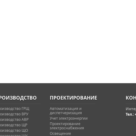
РОИЗВОДСТВО
ПРОЕКТИРОВАНИЕ
КОН
оизводство ГРЩ
Автоматизация и
Интер
диспетчеризация
оизводство ВРУ
Тел.: 
Учет электроэнергии
оизводство АВР
Проектирование
оизводство ЩР
электроснабжения
оизводство ЩО
Освещение
оизводство ЩУ