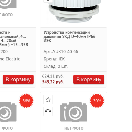
ости и
Устройство компенсации
канальный, 4…
давления УКД D=40мм IP66
С 4…20мА
ИЭК
5мм ) =15…35В
c
C200
Арт.:YUK10-40-66
e Electric
Бренд: IEK
Склад: 0 шт.
624,11 руб.
В корзину
В корзину
549,22 руб.
36%
30%