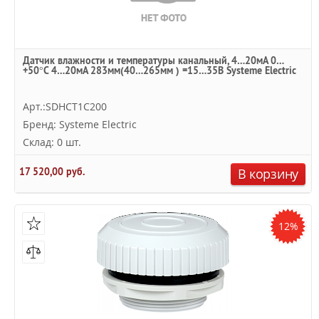
Датчик влажности и температуры канальный, 4…20мА 0…
+50°С 4…20мА 283мм(40…265мм ) =15…35В Systeme Electric
Арт.:SDHCT1C200
Бренд: Systeme Electric
Склад: 0 шт.
17 520,00 руб.
В корзину
12%