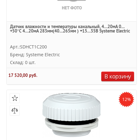
Датчик влажности и температуры канальный, 4…20мА 0…
+50°С 4…20мА 283мм(40…265мм ) =15…35В Systeme Electric
Арт.:SDHCT1C200
Бренд: Systeme Electric
Склад: 0 шт.
17 520,00 руб.
В корзину
12%