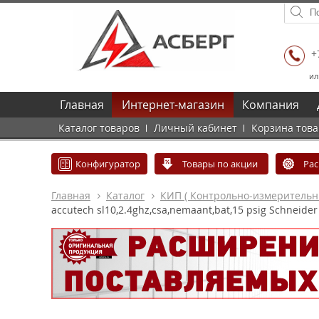
+
ил
Главная
Интернет-магазин
Компания
Каталог товаров
Личный кабинет
Корзина тов
Конфигуратор
Товары по акции
Ра
Главная
Каталог
КИП ( Контрольно-измеритель
accutech sl10,2.4ghz,csa,nemaant,bat,15 psig Schneider 