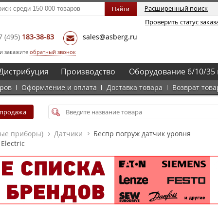
Расширенный поиск
Проверить статус заказ
7
(495)
183-38-83
sales@asberg.ru
и закажите
обратный звонок
Дистрибуция
Производство
Оборудование 6/10/35 
аров
Оформление и оплата
Доставка товара
Возврат това
спродажа
ные приборы)
Датчики
Беспр погруж датчик уровня
Electric