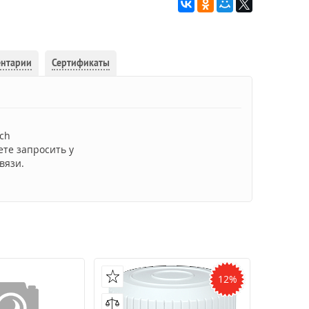
ентарии
Сертификаты
ch
ете запросить у
вязи.
12%