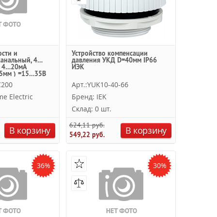
ости и
Устройство компенсации
канальный, 4…
давления УКД D=40мм IP66
С 4…20мА
ИЭК
5мм ) =15…35В
c
C200
Арт.:YUK10-40-66
e Electric
Бренд: IEK
Склад: 0 шт.
624,11 руб.
В корзину
В корзину
549,22 руб.
36%
30%