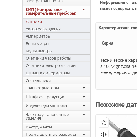
электротранспорта
Информация о това
может содержать н
КИП ( Контрольно-
измерительные приборы)
Датчики
Характеристики то
Аксессуары для КИП
Амперметры
Серия
Вольтметры
Мультиметры
Счетчики часов работы
Технические хар
Счетчики электроэнергии
sl10,2.4ghz,csa,
менеджеров отде
Шкалы к амперметрам
Светильники
Трансформаторы
Шкафная продукция
Похожие да
Изделия для монтажа
Электроустановочные
изделия
Инструменты
Промышленные разъемы