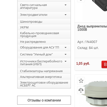
Свето-сигнальная
аппаратура
Электродвигатели
Шинопроводы
Диод выпрямитель
УКРМ
1000В
Кабельно-проводниковая
продукция
Не распределено
Арт.:1N4007
Оборудование для АСУ ТП
Склад: 84 шт.
Система "Умный дом"
Источники бесперебойного
1,05 руб.
В
питания (ИБП)
Стабилизаторы напряжения
Альтернативная энергетика
Электрощитовое оборудование
АСБЕРГ АС
Отзывы о компании