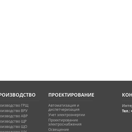
РОИЗВОДСТВО
ПРОЕКТИРОВАНИЕ
КОН
оизводство ГРЩ
Автоматизация и
Интер
диспетчеризация
оизводство ВРУ
Тел.: 
Учет электроэнергии
оизводство АВР
Проектирование
оизводство ЩР
электроснабжения
оизводство ЩО
Освещение
оизводство ЩУ