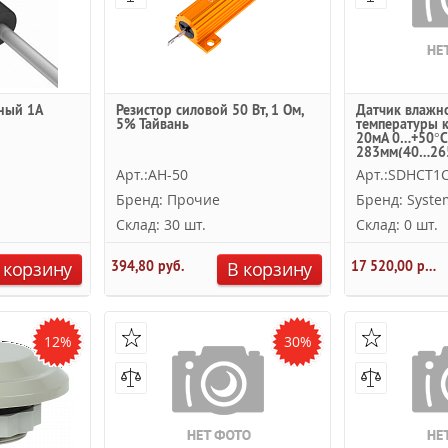
ный 1А
Резистор силовой 50 Вт, 1 Ом,
Датчик влажн
5% Тайвань
температуры 
20мА 0…+50°
283мм(40…26
Systeme Electri
Арт.:AH-50
Арт.:SDHCT1
Бренд: Прочие
Бренд: System
Склад: 30 шт.
Склад: 0 шт.
 корзину
394,80 руб.
В корзину
17 520,00 руб.
12%
30%