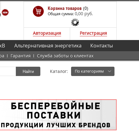
Корзина товаров
(0)
0,00 руб.
а
Общая сумма:
Авторизация
Регистрация
кВ
Альтернативная энергетика
Контакты
ра
Гарантия
Служба заботы о клиентах
Каталог:
По категориям
Найти