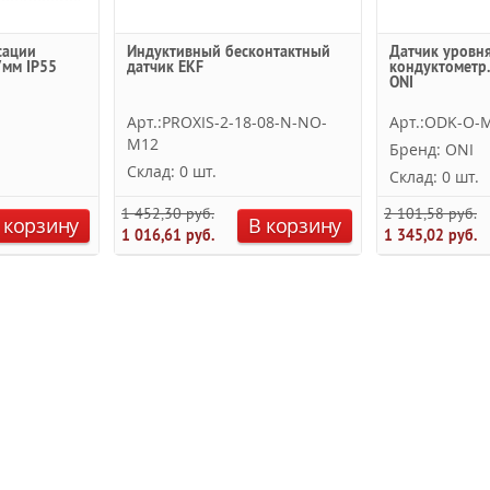
сации
Индуктивный бесконтактный
Датчик уровня
7мм IP55
датчик EKF
кондуктометр.
ONI
Арт.:PROXIS-2-18-08-N-NO-
Арт.:ODK-O-
M12
Бренд: ONI
Склад: 0 шт.
Склад: 0 шт.
1 452,30 руб.
2 101,58 руб.
 корзину
В корзину
1 016,61 руб.
1 345,02 руб.