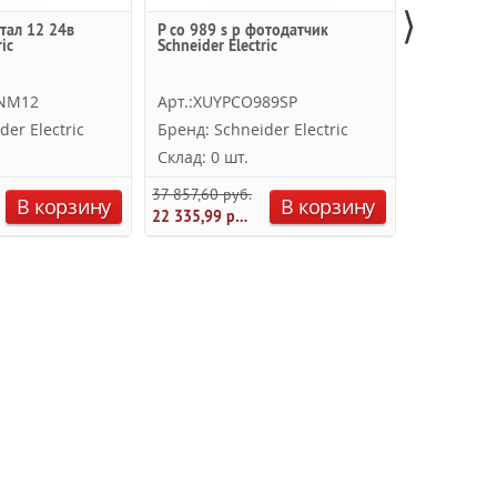
⟩
тал 12 24в
P co 989 s p фотодатчик
Вилочный 
ic
Schneider Electric
xuvr1218p
Electric
SNM12
Арт.:XUYPCO989SP
Арт.:XUV
der Electric
Бренд: Schneider Electric
Бренд: Sc
Склад: 0 шт.
Склад: 0 
37 857,60 руб.
46 585,00 
В корзину
В корзину
22 335,99 руб.