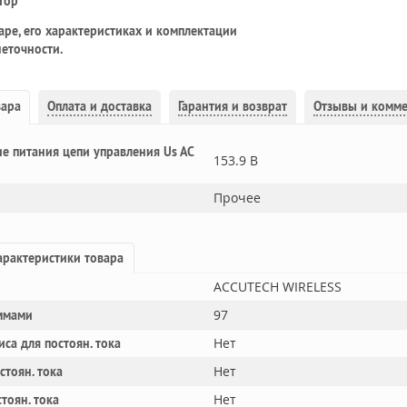
тор
ре, его характеристиках и комплектации
еточности.
вара
Оплата и доставка
Гарантия и возврат
Отзывы и комм
е питания цепи управления Us AC
153.9 В
Прочее
рактеристики товара
ACCUTECH WIRELESS
97
ммами
Нет
са для постоян. тока
Нет
стоян. тока
Нет
тоян. тока