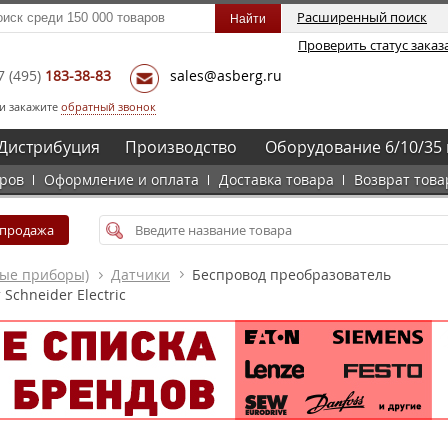
Расширенный поиск
Проверить статус заказ
7
(495)
183-38-83
sales@asberg.ru
и закажите
обратный звонок
Дистрибуция
Производство
Оборудование 6/10/35 
аров
Оформление и оплата
Доставка товара
Возврат това
спродажа
ные приборы)
Датчики
Беспровод преобразователь
 Schneider Electric