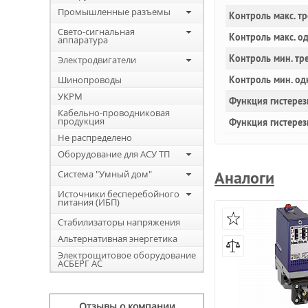
Промышленные разъемы
Контроль макс. т
Свето-сигнальная
Контроль макс. о
аппаратура
Контроль мин. тр
Электродвигатели
Шинопроводы
Контроль мин. од
УКРМ
Функция гистерез
Кабельно-проводниковая
продукция
Функция гистерез
Не распределено
Оборудование для АСУ ТП
Аналоги
Система "Умный дом"
Источники бесперебойного
питания (ИБП)
Стабилизаторы напряжения
Альтернативная энергетика
Электрощитовое оборудование
АСБЕРГ АС
Отзывы о компании