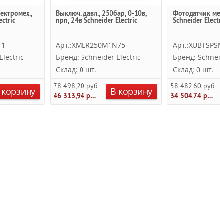
ектромех.,
Выключ. давл., 250бар, 0-10в,
Фотодатчик ме
ctric
npn, 24в Schneider Electric
Schneider Electr
11
Арт.:XMLR250M1N75
Арт.:XUBTSP
lectric
Бренд: Schneider Electric
Бренд: Schnei
Склад: 0 шт.
Склад: 0 шт.
78 498,20 руб.
58 482,60 руб.
 корзину
В корзину
46 313,94 руб.
34 504,74 руб.