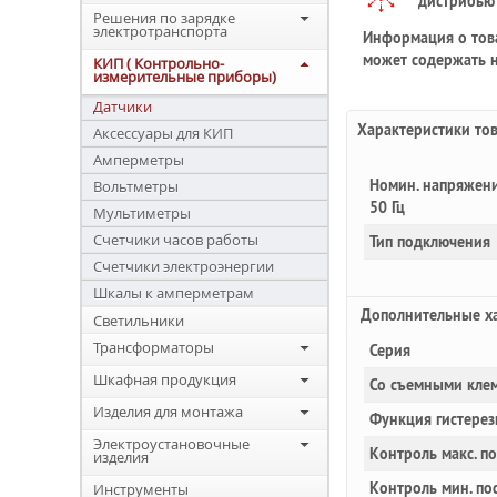
дистрибью
Решения по зарядке
электротранспорта
Информация о това
может содержать н
КИП ( Контрольно-
измерительные приборы)
Датчики
Характеристики то
Аксессуары для КИП
Амперметры
Номин. напряжени
Вольтметры
50 Гц
Мультиметры
Счетчики часов работы
Тип подключения
Счетчики электроэнергии
Шкалы к амперметрам
Доп
олнительные
ха
Светильники
Трансформаторы
Серия
Шкафная продукция
Со съемными кле
Изделия для монтажа
Функция гистерези
Электроустановочные
Контроль макс. по
изделия
Контроль мин. пос
Инструменты