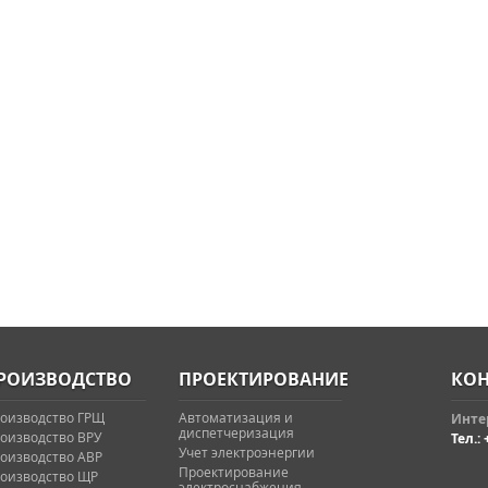
РОИЗВОДСТВО
ПРОЕКТИРОВАНИЕ
КОН
оизводство ГРЩ
Автоматизация и
Интер
диспетчеризация
оизводство ВРУ
Тел.: 
Учет электроэнергии
оизводство АВР
Проектирование
оизводство ЩР
электроснабжения