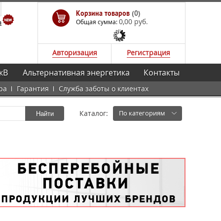
Корзина товаров
(0)
0,00 руб.
а
Общая сумма:
Авторизация
Регистрация
кВ
Альтернативная энергетика
Контакты
ра
Гарантия
Служба заботы о клиентах
Каталог:
По категориям
Найти