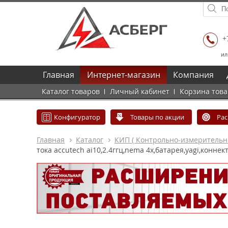
+
ил
Главная
Интернет-магазин
Компания
Каталог товаров
Личный кабинет
Корзина тов
Конфигуратор
Товары по акции
Ра
Главная
Каталог
КИП ( Контрольно-измеритель
тока accutech ai10,2.4ггц,nema 4x,батарея,yagi,коннект