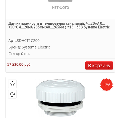
Датчик влажности и температуры канальный, 4…20мА 0…
+50°С 4…20мА 283мм(40…265мм ) =15…35В Systeme Electric
Арт.:SDHCT1C200
Бренд: Systeme Electric
Склад: 0 шт.
17 520,00 руб.
В корзину
12%