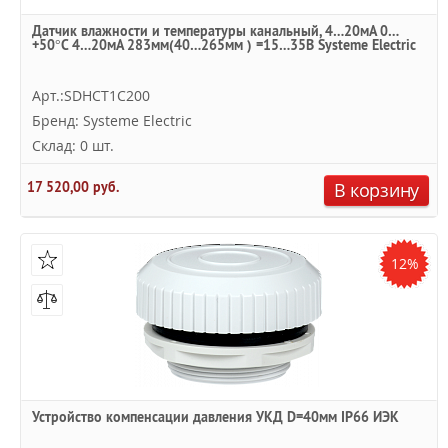
Датчик влажности и температуры канальный, 4…20мА 0…
+50°С 4…20мА 283мм(40…265мм ) =15…35В Systeme Electric
Арт.:SDHCT1C200
Бренд: Systeme Electric
Склад: 0 шт.
17 520,00 руб.
В корзину
12%
Устройство компенсации давления УКД D=40мм IP66 ИЭК