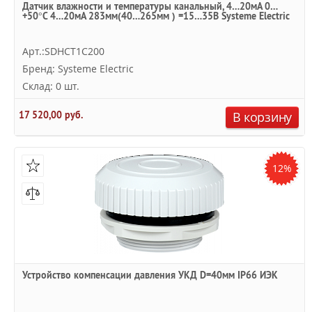
Датчик влажности и температуры канальный, 4…20мА 0…
+50°С 4…20мА 283мм(40…265мм ) =15…35В Systeme Electric
Арт.:SDHCT1C200
Бренд: Systeme Electric
Склад: 0 шт.
17 520,00 руб.
В корзину
12%
Устройство компенсации давления УКД D=40мм IP66 ИЭК