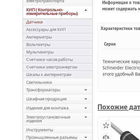
электротранспорта
Информация о това
может содержать н
КИП ( Контрольно-
измерительные приборы)
Датчики
Характеристики то
Аксессуары для КИП
Амперметры
Серия
Вольтметры
Мультиметры
Счетчики часов работы
Технические хар
Счетчики электроэнергии
Schneider Electr
этого удобный Ва
Шкалы к амперметрам
Светильники
Трансформаторы
Шкафная продукция
Похожие да
Изделия для монтажа
Электроустановочные
изделия
Инструменты
Промышленные разъемы