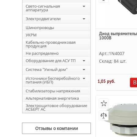
Свето-сигнальная
аппаратура
Электродвигатели
Шинопроводы
Диод выпрямитель
УКРМ
1000В
Кабельно-проводниковая
продукция
Не распределено
Арт.:1N4007
Оборудование для АСУ ТП
Склад: 84 шт.
Система "Умный дом"
Источники бесперебойного
1,05 руб.
В
питания (ИБП)
Стабилизаторы напряжения
Альтернативная энергетика
Электрощитовое оборудование
АСБЕРГ АС
Отзывы о компании