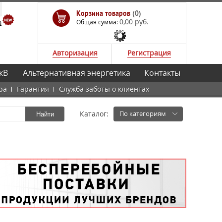
Корзина товаров
(0)
0,00 руб.
а
Общая сумма:
Авторизация
Регистрация
кВ
Альтернативная энергетика
Контакты
ра
Гарантия
Служба заботы о клиентах
Каталог:
По категориям
Найти