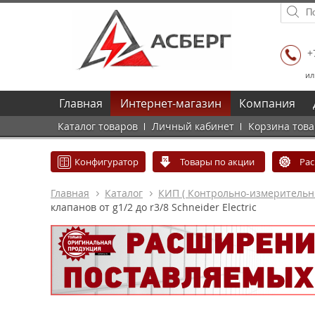
+
ил
Главная
Интернет-магазин
Компания
Каталог товаров
Личный кабинет
Корзина тов
Конфигуратор
Товары по акции
Ра
Главная
Каталог
КИП ( Контрольно-измеритель
клапанов от g1/2 до r3/8 Schneider Electric