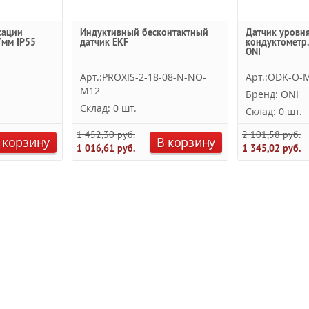
сации
Индуктивный бесконтактный
Датчик уровня
7мм IP55
датчик EKF
кондуктометр.
ONI
Арт.:PROXIS-2-18-08-N-NO-
Арт.:ODK-O-
M12
Бренд: ONI
Склад: 0 шт.
Склад: 0 шт.
1 452,30 руб.
2 101,58 руб.
 корзину
В корзину
1 016,61 руб.
1 345,02 руб.