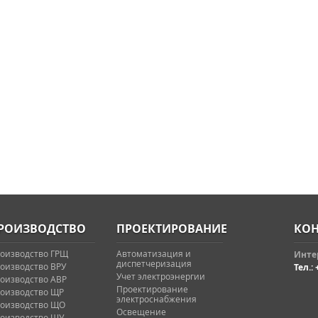
РОИЗВОДСТВО
ПРОЕКТИРОВАНИЕ
КОН
оизводство ГРЩ
Автоматизация и
Интер
диспетчеризация
оизводство ВРУ
Тел.: 
Учет электроэнергии
оизводство АВР
Проектирование
оизводство ЩР
электроснабжения
оизводство ЩО
Освещение
оизводство ЩУ