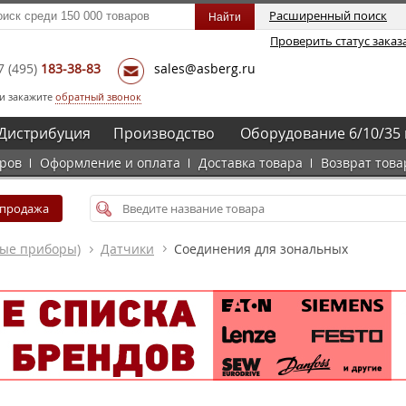
Расширенный поиск
Проверить статус заказ
7
(495)
183-38-83
sales@asberg.ru
и закажите
обратный звонок
Дистрибуция
Производство
Оборудование 6/10/35 
аров
Оформление и оплата
Доставка товара
Возврат това
спродажа
ные приборы)
Датчики
Соединения для зональных