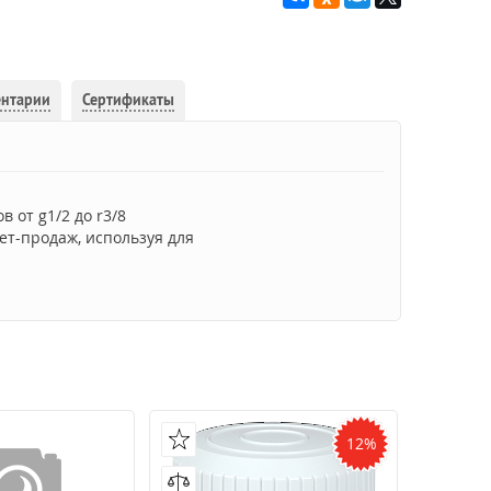
ентарии
Сертификаты
 от g1/2 до r3/8
ет-продаж, используя для
12%