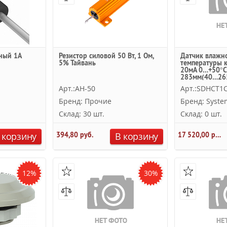
ный 1А
Резистор силовой 50 Вт, 1 Ом,
Датчик влажн
5% Тайвань
температуры 
20мА 0…+50°
283мм(40…26
Systeme Electri
Арт.:AH-50
Арт.:SDHCT1
Бренд: Прочие
Бренд: System
Склад: 30 шт.
Склад: 0 шт.
 корзину
394,80 руб.
В корзину
17 520,00 руб.
12%
30%