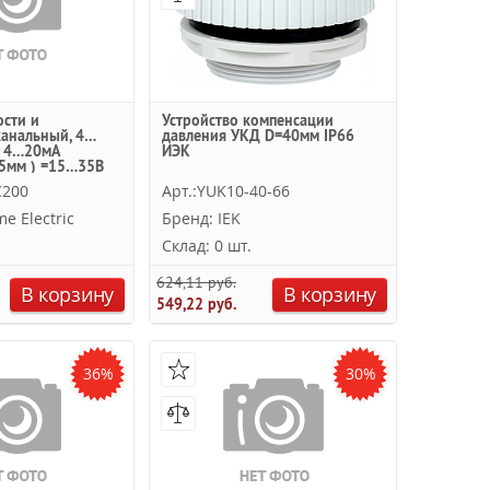
ости и
Устройство компенсации
канальный, 4…
давления УКД D=40мм IP66
С 4…20мА
ИЭК
5мм ) =15…35В
c
C200
Арт.:YUK10-40-66
e Electric
Бренд: IEK
Склад: 0 шт.
624,11 руб.
В корзину
В корзину
549,22 руб.
36%
30%