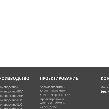
РОИЗВОДСТВО
ПРОЕКТИРОВАНИЕ
КОН
оизводство ГРЩ
Автоматизация и
Интер
диспетчеризация
оизводство ВРУ
Тел.: 
Учет электроэнергии
оизводство АВР
Проектирование
оизводство ЩР
электроснабжения
оизводство ЩО
Освещение
оизводство ЩУ