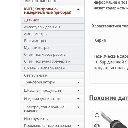
электротранспорта
Информация о това
может содержать н
КИП ( Контрольно-
измерительные приборы)
Датчики
Характеристики то
Аксессуары для КИП
Амперметры
Серия
Вольтметры
Мультиметры
Счетчики часов работы
Технические хара
Счетчики электроэнергии
10 бар,дисплей S
продаж, использу
Шкалы к амперметрам
Светильники
Трансформаторы
Шкафная продукция
Похожие да
Изделия для монтажа
Электроустановочные
изделия
Инструменты
Промышленные разъемы