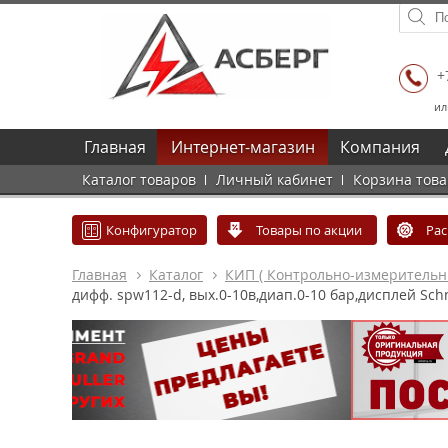
+
ил
Главная
Интернет-магазин
Компания
Каталог товаров
Личный кабинет
Корзина тов
Конфигуратор
Товары по акции
Ра
Главная
Каталог
КИП ( Контрольно-измеритель
дифф. spw112-d, вых.0-10в,диап.0-10 бар,дисплей Schn