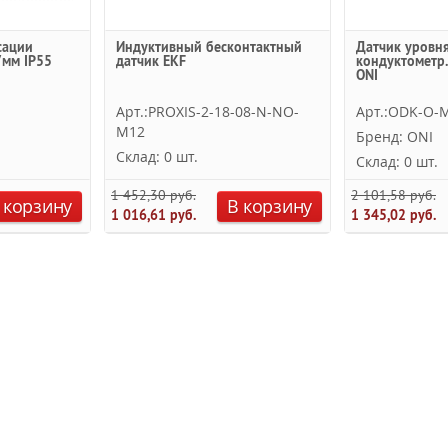
сации
Индуктивный бесконтактный
Датчик уровня
7мм IP55
датчик EKF
кондуктометр.
ONI
Арт.:PROXIS-2-18-08-N-NO-
Арт.:ODK-O-
M12
Бренд: ONI
Склад: 0 шт.
Склад: 0 шт.
1 452,30 руб.
2 101,58 руб.
 корзину
В корзину
1 016,61 руб.
1 345,02 руб.