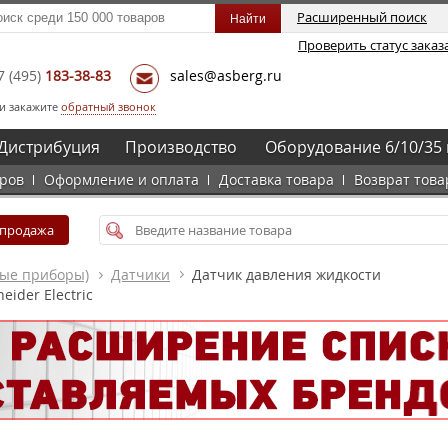
Расширенный поиск
Проверить статус заказ
7
(495)
183-38-83
sales@asberg.ru
и закажите
обратный звонок
Дистрибуция
Производство
Оборудование 6/10/35 
аров
Оформление и оплата
Доставка товара
Возврат това
спродажа
ные приборы)
Датчики
Датчик давления жидкости
eider Electric