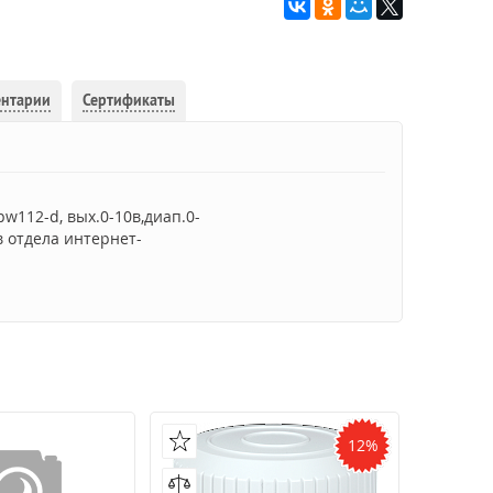
ентарии
Сертификаты
w112-d, вых.0-10в,диап.0-
в отдела интернет-
12%