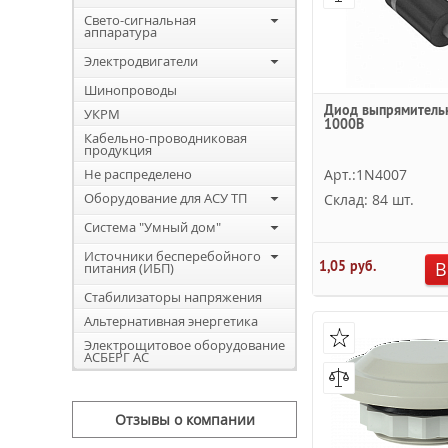
Свето-сигнальная
аппаратура
Электродвигатели
Шинопроводы
Диод выпрямитель
УКРМ
1000В
Кабельно-проводниковая
продукция
Не распределено
Арт.:1N4007
Оборудование для АСУ ТП
Склад: 84 шт.
Система "Умный дом"
Источники бесперебойного
1,05 руб.
В
питания (ИБП)
Стабилизаторы напряжения
Альтернативная энергетика
Электрощитовое оборудование
АСБЕРГ АС
Отзывы о компании