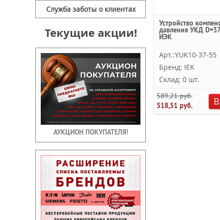
Служба заботы о клиентах
Устройство компен
Текущие акции!
давления УКД D=3
ИЭК
Арт.:YUK10-37-55
Бренд: IEK
Склад: 0 шт.
589,21 руб.
В
518,51 руб.
АУКЦИОН ПОКУПАТЕЛЯ!