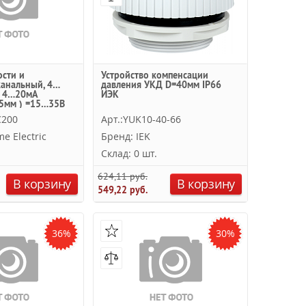
ости и
Устройство компенсации
канальный, 4…
давления УКД D=40мм IP66
С 4…20мА
ИЭК
5мм ) =15…35В
c
C200
Арт.:YUK10-40-66
e Electric
Бренд: IEK
Склад: 0 шт.
624,11 руб.
В корзину
В корзину
549,22 руб.
36%
30%