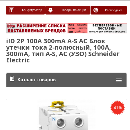
Конфигуратор
Товары по акции
Распродажа
iID 2Р 100A 300mA А-S AC Блок
утечки тока 2-полюсный, 100A,
300mA, тип А-S, АC (УЗО) Schneider
Electric
Каталог товаров
41%