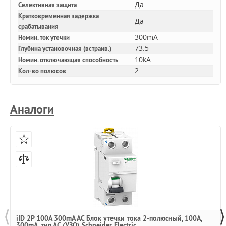
Да
Селективная защита
Кратковременная задержка
Да
срабатывания
300mA
Номин. ток утечки
73.5
Глубина установочная (встраив.)
10kA
Номин. отключающая способность
2
Кол-во полюсов
Аналоги
⟨
⟩
iID 2Р 100A 300mA AC Блок утечки тока 2-полюсный, 100A,
300mA, тип АC (УЗО) Schneider Electric