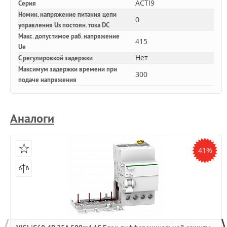
ACTI9
Серия
Номин. напряжение питания цепи
0
управления Us постоян. тока DC
Макс. допустимое раб. напряжение
415
Ue
Нет
С регулировкой задержки
Максимум задержки времени при
300
подаче напряжения
Аналоги
41%
⟨
⟩