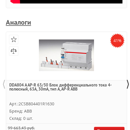
Аналоги
41%
⟨
⟩
DDA804 A AP-R 63/30 Блок дифференциального тока 4-
полюсный, 63A, 30mA, тип A, AP-R ABB
Арт.:2CSB804401R1630
Бренд: ABB
Склад: 0 шт.
99 663,43 руб.