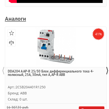
Аналоги
41%
⟨
⟩
DDA204 A AP-R 25/30 Блок дифференциального тока 4-
полюсный, 25А, 30mA, тип A, AP-R ABB
Арт.:2CSB204401R1250
Бренд: ABB
Склад: 0 шт.
16 307,35 руб.