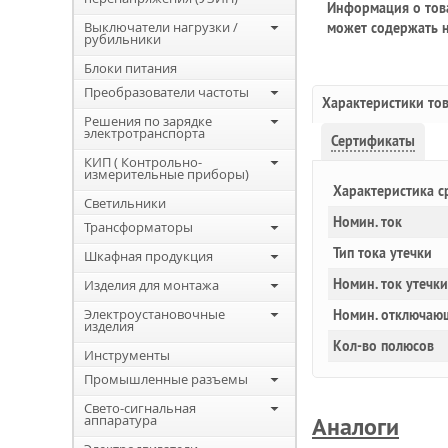
Информация о това
Выключатели нагрузки /
может содержать н
рубильники
Блоки питания
Преобразователи частоты
Характеристики то
Решения по зарядке
электротранспорта
Сертификаты
КИП ( Контрольно-
измерительные приборы)
Характеристика с
Светильники
Номин. ток
Трансформаторы
Тип тока утечки
Шкафная продукция
Номин. ток утечки
Изделия для монтажа
Электроустановочные
Номин. отключаю
изделия
Кол-во полюсов
Инструменты
Промышленные разъемы
Свето-сигнальная
аппаратура
Аналоги