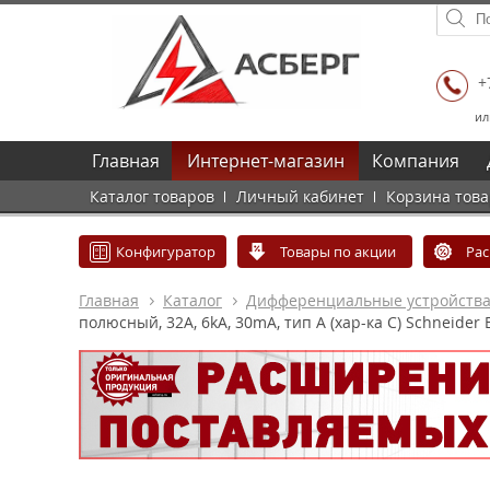
+
ил
Главная
Интернет-магазин
Компания
Каталог товаров
Личный кабинет
Корзина тов
Конфигуратор
Товары по акции
Ра
Главная
Каталог
Дифференциальные устройств
полюсный, 32А, 6kА, 30mA, тип A (хар-ка C) Schneider E