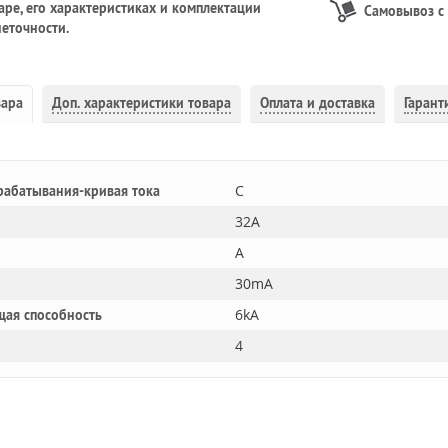
ре, его характеристиках и комплектации
Самовывоз с
еточности.
вара
Доп.
характеристики товара
Оплата и доставка
Гарант
C
рабатывания-кривая тока
32A
A
30mA
6kA
щая способность
4