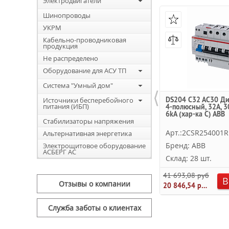
Электродвигатели
Шинопроводы
УКРМ
Кабельно-проводниковая
продукция
Не распределено
Оборудование для АСУ ТП
Система "Умный дом"
⟨
DS204 C32 AC30 Ди
Источники бесперебойного
питания (ИБП)
4-полюсный, 32A, 3
6kA (хар-ка C) ABB
Стабилизаторы напряжения
Арт.:2CSR254001R
Альтернативная энергетика
Бренд: ABB
Электрощитовое оборудование
АСБЕРГ АС
Склад: 28 шт.
41 693,08 руб.
В
Отзывы о компании
20 846,54 руб.
Служба заботы о клиентах