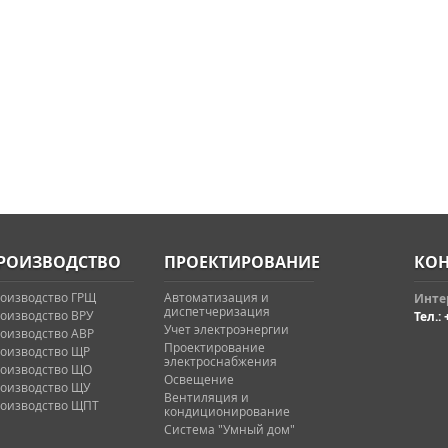
РОИЗВОДСТВО
ПРОЕКТИРОВАНИЕ
КОН
оизводство ГРЩ
Автоматизация и
Интер
диспетчеризация
оизводство ВРУ
Тел.: 
Учет электроэнергии
оизводство АВР
Проектирование
оизводство ЩР
электроснабжения
оизводство ЩО
Освещение
оизводство ЩУ
Вентиляция и
оизводство ЩПТ
кондиционирование
Система "Умный дом"