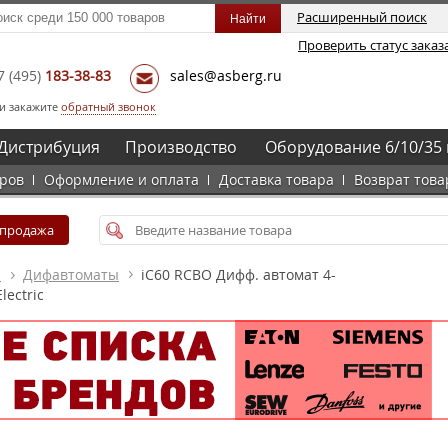
Расширенный поиск
Проверить статус заказ
7
(495)
183-38-83
sales@asberg.ru
и закажите
обратный звонок
Дистрибуция
Производство
Оборудование 6/10/35 
аров
Оформление и оплата
Доставка товара
Возврат това
спродажа
а
Дифавтоматы
iC60 RCBO Дифф. автомат 4-
lectric