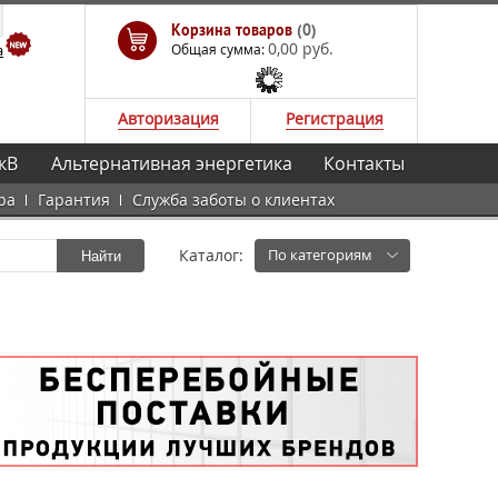
Корзина товаров
(0)
0,00 руб.
а
Общая сумма:
Авторизация
Регистрация
кВ
Альтернативная энергетика
Контакты
ра
Гарантия
Служба заботы о клиентах
Каталог:
По категориям
Найти