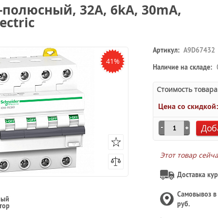
-полюсный, 32А, 6kА, 30mA,
ectric
Артикул:
A9D67432
41%
Наличие на складе:
Стоимость товара
Цена со скидкой
Доб
Этот товар сейч
Доставка кур
Самовывоз 
ный
руб.
тор