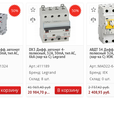
50%
50%
фф. автомат
DX3 Дифф. автомат 4-
АВДТ 34 Дифф.
0mA, тип АC,
полюсный, 32A, 30mA, тип АC,
полюсный 32А, 
6kA (хар-ка C) Legrand
(хар-ка С) ИЭК
1324
Арт.:411189
Арт.:MAD22-6
Бренд: Legrand
Бренд: IEK
Склад: 8 шт.
Склад: 0 шт.
41 969,40 руб.
2 737,42 руб.
 корзину
В корзину
20 984,70 руб.
2 408,93 руб.