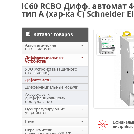
iC60 RCBO Дифф. автомат 4
тип A (хар-ка C) Schneider El
Каталог товаров
Автоматические
выключатели
Дифференциальные
устройства
УЗО (устройства защитного
отключения)
Дифавтоматы
Дифференциальные модули
Аксессуары к
дифференциальному
оборудованию
Пускорегулирующие
устройства
Реле
Официаль
дистрибью
Ограничители
перенапряжения (УЗИП)