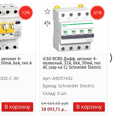
12%
41%
⟩
 автомат 4-
iC60 RCBO Дифф. автомат 4-
ДИФ-101 Д
30mA, 6кА, тип A
полюсный, 32А, 6kА, 30mA, тип
полюсный, 
AC (хар-ка C) Schneider Electric
(хар-ка D)
-032-C-30
Арт.:A9D57432
Арт.:151
Бренд: Schneider Electric
Бренд: DE
Склад: 0 шт.
Склад: 0 
64 565,60 руб.
В корзину
В корзину
2 724,00 ру
38 093,71 руб.