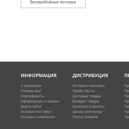
Бесперебойные поставки
ИНФОРМАЦИЯ
ДИСТРИБУЦИЯ
П
О компании
Интернет-магазин
Пр
Почему мы?
Прайс-листы
Пр
Сертификаты
Доставка товара
Пр
Оформление и оплата
Возврат товара
Пр
Карта сайта
Каталоги (скачать)
Пр
Условия поставки
Школа электрика
Пр
Отзывы о компании
Поиск товаров
Пр