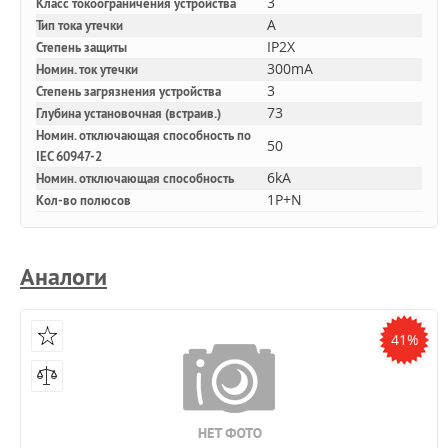
3
Класс токоограничения устройства
A
Тип тока утечки
IP2X
Степень защиты
300mA
Номин. ток утечки
3
Степень загрязнения устройства
73
Глубина установочная (встраив.)
Номин. отключающая способность по
50
IEC 60947-2
6kA
Номин. отключающая способность
1P+N
Кол-во полюсов
Аналоги
41%