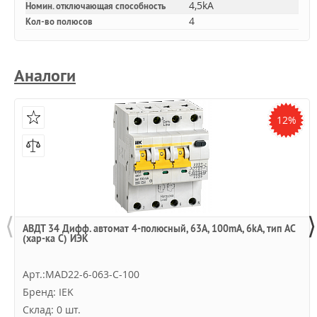
4,5kA
Номин. отключающая способность
4
Кол-во полюсов
Аналоги
12%
⟨
⟩
АВДТ 34 Дифф. автомат 4-полюсный, 63А, 100mA, 6kA, тип AC
(хар-ка С) ИЭК
Арт.:MAD22-6-063-C-100
Бренд: IEK
Склад: 0 шт.