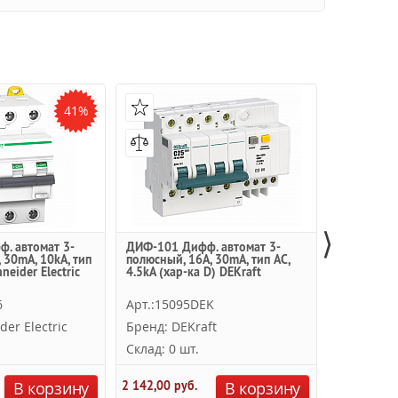
41%
⟩
ф. автомат 3-
ДИФ-101 Дифф. автомат 3-
DS203 M B
 30mA, 10kA, тип
полюсный, 16А, 30mA, тип AC,
автомат 3-
neider Electric
4.5kA (хар-ка D) DEKraft
30mA, тип 
ABB
6
Арт.:15095DEK
Арт.:2CS
der Electric
Бренд: DEKraft
Бренд: A
Склад: 0 шт.
Склад: 0 
42 759,02 
В корзину
2 142,00 руб.
В корзину