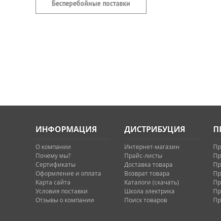
Бесперебойные поставки
ИНФОРМАЦИЯ
ДИСТРИБУЦИЯ
П
О компании
Интернет-магазин
Пр
Почему мы?
Прайс-листы
Пр
Сертификаты
Доставка товара
Пр
Оформление и оплата
Возврат товара
Пр
Карта сайта
Каталоги (скачать)
Пр
Условия поставки
Школа электрика
Пр
Отзывы о компании
Поиск товаров
Пр