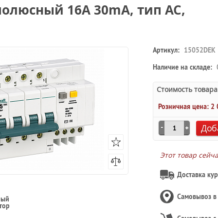
полюсный 16А 30mA, тип AC,
Артикул:
15052DEK
Наличие на складе:
Стоимость товара
Розничная цена:
2 
Доб
Этот товар сейч
Доставка кур
Самовывоз 
ный
тор