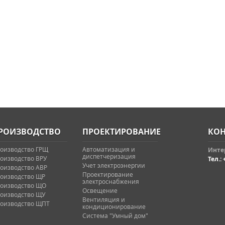
РОИЗВОДСТВО
ПРОЕКТИРОВАНИЕ
КОН
оизводство ГРЩ
Автоматизация и
Интер
диспетчеризация
оизводство ВРУ
Тел.: 
Учет электроэнергии
оизводство АВР
Проектирование
оизводство ЩР
электроснабжения
оизводство ЩО
Освещение
оизводство ЩУ
Вентиляция и
оизводство ЩПТ
кондиционирование
Система "Умный дом"