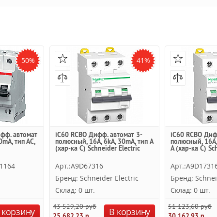
50%
41%
фф. автомат
iC60 RCBO Дифф. автомат 3-
iC60 RCBO Диф
0mA, тип АC,
полюсный, 16А, 6kА, 30mA, тип A
полюсный, 16А,
(хар-ка C) Schneider Electric
А (хар-ка C) Sch
1164
Арт.:A9D67316
Арт.:A9D1731
Бренд: Schneider Electric
Бренд: Schnei
Склад: 0 шт.
Склад: 0 шт.
43 529,20 руб.
51 123,60 руб.
 корзину
В корзину
25 682,23 руб.
30 162,93 руб.