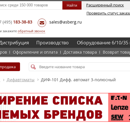
Расширенный поиск
Проверить статус заказ
7
(495)
183-38-83
sales@asberg.ru
и закажите
обратный звонок
Дистрибуция
Производство
Оборудование 6/10/35 
аров
Оформление и оплата
Доставка товара
Возврат това
спродажа
а
Дифавтоматы
ДИФ-101 Дифф. автомат 3-полюсный