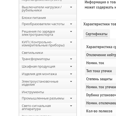
Информация о това
Выключатели нагрузки /
может содержать н
рубильники
Блоки питания
Преобразователи частоты
Характеристики то
Решения по зарядке
Сертификаты
электротранспорта
КИП ( Контрольно-
измерительные приборы)
Характеристика с
Светильники
Отключение нейт
Трансформаторы
Номин. ток
Шкафная продукция
Тип тока утечки
Изделия для монтажа
Степень защиты
Электроустановочные
изделия
Номин. ток утечки
Инструменты
Глубина установоч
Промышленные разъемы
Номин. отключаю
Свето-сигнальная
аппаратура
Кол-во полюсов