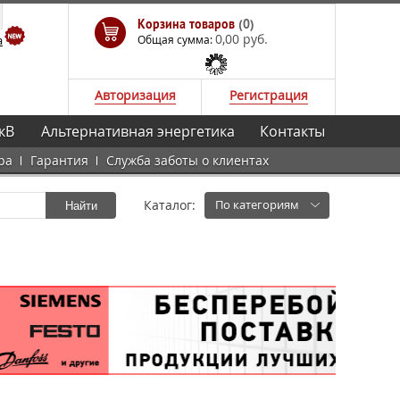
Корзина товаров
(0)
0,00 руб.
а
Общая сумма:
Авторизация
Регистрация
кВ
Альтернативная энергетика
Контакты
ра
Гарантия
Служба заботы о клиентах
Каталог:
По категориям
Найти