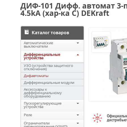
ДИФ-101 Дифф. автомат 3-
4.5kA (хар-ка C) DEKraft
Каталог товаров
Автоматические
выключатели
Дифференциальные
устройства
УЗО (устройства защитного
отключения)
Дифавтоматы
Дифференциальные модули
Аксессуары к
дифференциальному
оборудованию
Пускорегулирующие
устройства
Реле
Официаль
дистрибью
Ограничители
перенапряжения (УЗИП)