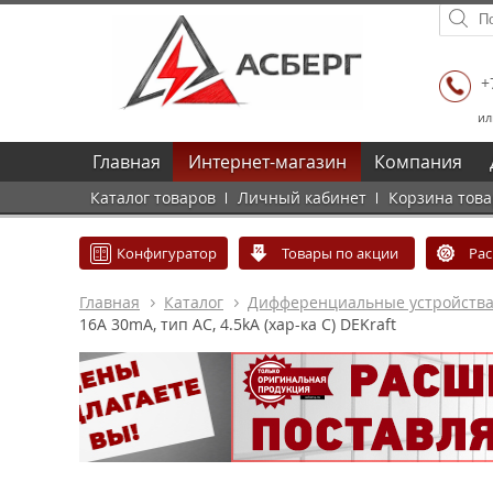
+
ил
Главная
Интернет-магазин
Компания
Каталог товаров
Личный кабинет
Корзина тов
Конфигуратор
Товары по акции
Ра
Главная
Каталог
Дифференциальные устройств
16А 30mA, тип AC, 4.5kA (хар-ка C) DEKraft