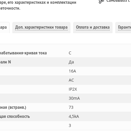
Самовывоз с
ре, его характеристиках и комплектации
еточности.
вара
Доп.
характеристики товара
Оплата и доставка
Гарант
C
рабатывания-кривая тока
Да
рали N
16A
AC
IP2X
30mA
73
ная (встраив.)
4,5kA
щая способность
3