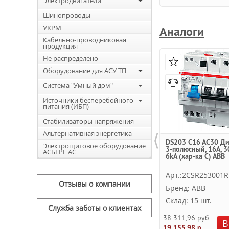
Электродвигатели
Шинопроводы
УКРМ
Аналоги
Кабельно-проводниковая
продукция
Не распределено
Оборудование для АСУ ТП
Система "Умный дом"
Источники бесперебойного
питания (ИБП)
Стабилизаторы напряжения
⟨
Альтернативная энергетика
DS203 C16 AC30 Ди
Электрощитовое оборудование
3-полюсный, 16A, 3
АСБЕРГ АС
6kA (хар-ка C) ABB
Арт.:2CSR253001R
Отзывы о компании
Бренд: ABB
Склад: 15 шт.
Служба заботы о клиентах
38 311,96 руб.
В
19 155,98 руб.