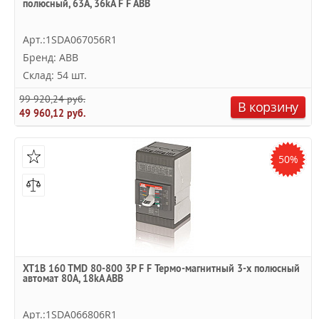
полюсный, 63А, 36kA F F ABB
Арт.:1SDA067056R1
Бренд: ABB
Склад: 54 шт.
99 920,24 руб.
В корзину
49 960,12 руб.
50%
XT1B 160 TMD 80-800 3P F F Термо-магнитный 3-х полюсный
автомат 80А, 18kA ABB
Арт.:1SDA066806R1