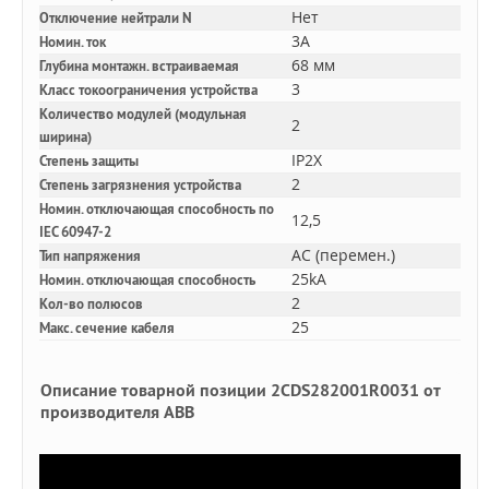
Нет
Отключение нейтрали N
3A
Номин. ток
68 мм
Глубина монтажн. встраиваемая
3
Класс токоограничения устройства
Количество модулей (модульная
2
ширина)
IP2X
Степень защиты
2
Степень загрязнения устройства
Номин. отключающая способность по
12,5
IEC 60947-2
AC (перемен.)
Тип напряжения
25kA
Номин. отключающая способность
2
Кол-во полюсов
25
Макс. сечение кабеля
Описание товарной позиции 2CDS282001R0031 от
производителя ABB