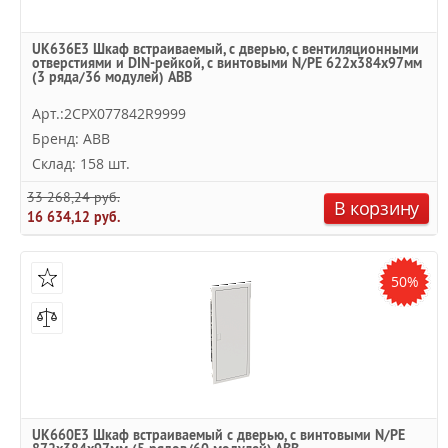
UK636E3 Шкаф встраиваемый, с дверью, с вентиляционными
отверстиями и DIN-рейкой, с винтовыми N/PE 622x384x97мм
(3 ряда/36 модулей) ABB
Арт.:2CPX077842R9999
Бренд: ABB
Склад: 158 шт.
33 268,24 руб.
В корзину
16 634,12 руб.
50%
UK660E3 Шкаф встраиваемый с дверью, с винтовыми N/PE