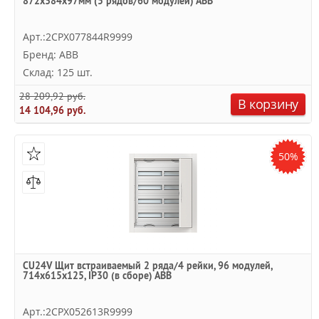
872х384х97мм (5 рядов/60 модулей) АВВ
Арт.:2CPX077844R9999
Бренд: ABB
Склад: 125 шт.
28 209,92 руб.
В корзину
14 104,96 руб.
50%
CU24V Щит встраиваемый 2 ряда/4 рейки, 96 модулей,
714х615х125, IP30 (в сборе) ABB
Арт.:2CPX052613R9999