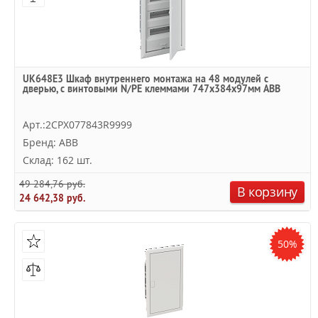
UK648E3 Шкаф внутреннего монтажа на 48 модулей с
дверью, с винтовыми N/PE клеммами 747x384x97мм ABB
Арт.:2CPX077843R9999
Бренд: ABB
Склад: 162 шт.
49 284,76 руб.
В корзину
24 642,38 руб.
50%