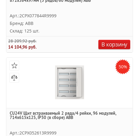
872х384х97мм (5 рядов/60 модулей) АВВ
Арт.:2CPX077844R9999
Бренд: ABB
Склад: 125 шт.
28 209,92 руб.
В корзину
14 104,96 руб.
50%
CU24V Щит встраиваемый 2 ряда/4 рейки, 96 модулей,
714х615х125, IP30 (в сборе) ABB
Арт.:2CPX052613R9999