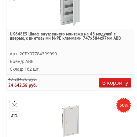
UK648E3 Шкаф внутреннего монтажа на 48 модулей с
дверью, с винтовыми N/PE клеммами 747x384x97мм ABB
Арт.:2CPX077843R9999
Бренд: ABB
Склад: 162 шт.
49 284,76 руб.
В корзину
24 642,38 руб.
50%