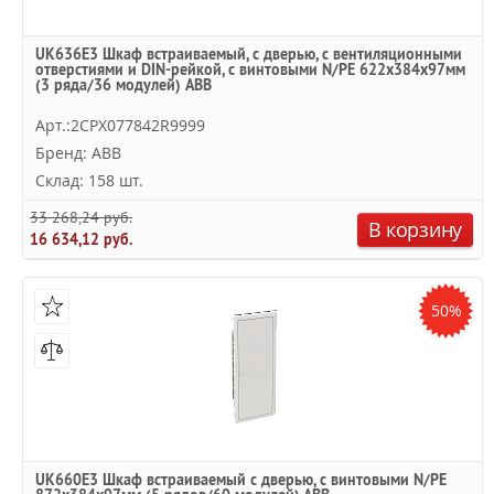
UK636E3 Шкаф встраиваемый, с дверью, с вентиляционными
отверстиями и DIN-рейкой, с винтовыми N/PE 622x384x97мм
(3 ряда/36 модулей) ABB
Арт.:2CPX077842R9999
Бренд: ABB
Склад: 158 шт.
33 268,24 руб.
В корзину
16 634,12 руб.
50%
UK660E3 Шкаф встраиваемый с дверью, с винтовыми N/PE