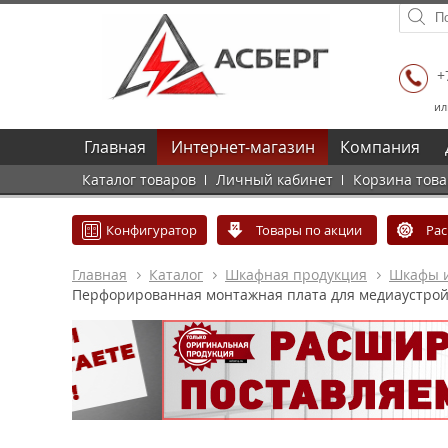
+
ил
Главная
Интернет-магазин
Компания
Каталог товаров
Личный кабинет
Корзина тов
Конфигуратор
Товары по акции
Ра
Главная
Каталог
Шкафная продукция
Шкафы и
Перфорированная монтажная плата для медиаустрой