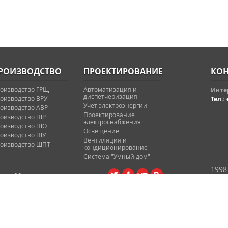
РОИЗВОДСТВО
ПРОЕКТИРОВАНИЕ
КОН
оизводство ГРЩ
Автоматизация и
Интер
диспетчеризация
оизводство ВРУ
Тел.: 
Учет электроэнергии
оизводство АВР
Проектирование
оизводство ЩР
электроснабжения
оизводство ЩО
Освещение
оизводство ЩУ
Вентиляция и
оизводство ЩПТ
кондиционирование
Система "Умный дом"
1998
Мы в социальных сетях:
Доставка товара
Внутренний веб-портал
Интернет-магазин
А