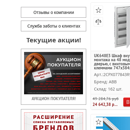
Отзывы о компании
Служба заботы о клиентах
Текущие акции!
UK648E3 Шкаф вну
монтажа на 48 мод
дверью, с винтовы
клеммами 747x384
Арт.:2CPX077843R
Бренд: ABB
Склад: 162 шт.
АУКЦИОН ПОКУПАТЕЛЯ!
49 284,76 руб.
В
24 642,38 руб.