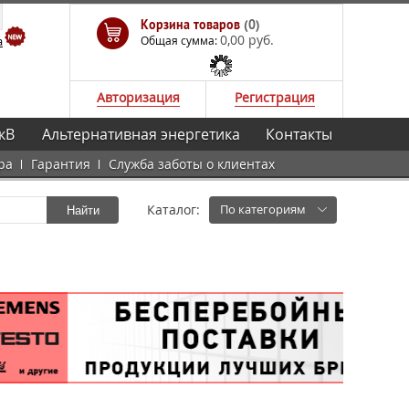
Корзина товаров
(0)
0,00 руб.
а
Общая сумма:
Авторизация
Регистрация
кВ
Альтернативная энергетика
Контакты
ра
Гарантия
Служба заботы о клиентах
Каталог:
По категориям
Найти