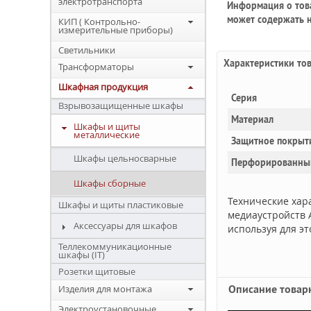
электротранспорта
Информация о това
может содержать н
КИП ( Контрольно-
измерительные приборы)
Светильники
Характеристики то
Трансформаторы
Шкафная продукция
Серия
Взрывозащищенные шкафы
Материал
Шкафы и щиты
металлические
Защитное покрыт
Шкафы цельносварные
Перфорированный
Шкафы сборные
Технические хар
Шкафы и щиты пластиковые
медиаустройств 
Аксессуары для шкафов
используя для эт
Теллекоммуникационные
шкафы (IT)
Розетки щитовые
Описание товар
Изделия для монтажа
Электроустановочные