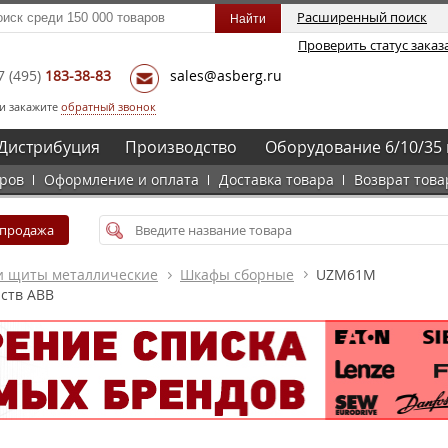
Расширенный поиск
Проверить статус заказ
7
(495)
183-38-83
sales@asberg.ru
и закажите
обратный звонок
Дистрибуция
Производство
Оборудование 6/10/35 
аров
Оформление и оплата
Доставка товара
Возврат това
спродажа
 щиты металлические
Шкафы сборные
UZM61M
ств ABB