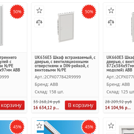
50%
50%
треннего
UK636E3 Шкаф встраиваемый, с
UK660E3 Шкаф
улей с
дверью, с вентиляционными
дверью, с вин
ми N/PE
отверстиями и DIN-рейкой, с
872х384х97мм
x97мм ABB
винтовыми N/PE
модулей) АВВ
622x384x97мм (3 ряда/36
9999
Арт.:2CPX077842R9999
Арт.:2CPX07
модулей) ABB
Бренд: ABB
Бренд: ABB
Склад: 158 шт.
Склад: 125 шт
33 268,24 руб.
28 209,92 руб.
 корзину
В корзину
16 634,12 руб.
14 104,96 руб.
45%
45%