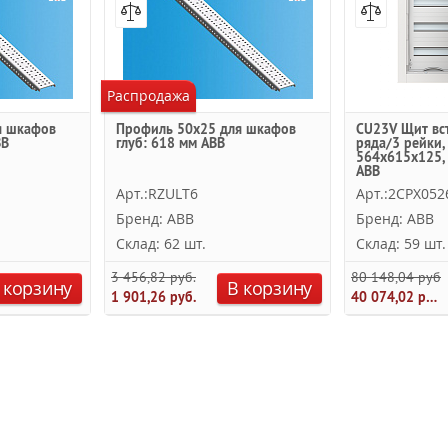
Распродажа
я шкафов
Профиль 50х25 для шкафов
CU23V Щит вс
BB
глуб: 618 мм ABB
ряда/3 рейки,
564х615х125, 
ABB
Арт.:RZULT6
Арт.:2CPX05
Бренд: ABB
Бренд: ABB
Склад: 62 шт.
Склад: 59 шт.
3 456,82 руб.
80 148,04 руб.
 корзину
В корзину
1 901,26 руб.
40 074,02 руб.