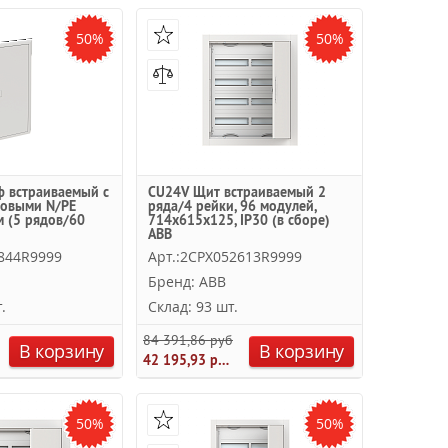
50%
50%
 встраиваемый с
CU24V Щит встраиваемый 2
товыми N/PE
ряда/4 рейки, 96 модулей,
 (5 рядов/60
714х615х125, IP30 (в сборе)
ABB
7844R9999
Арт.:2CPX052613R9999
Бренд: ABB
.
Склад: 93 шт.
84 391,86 руб.
В корзину
В корзину
42 195,93 руб.
50%
50%