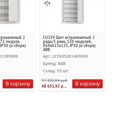
траиваемый 2
CU25V Щит встраиваемый 2
 72 модуля,
ряда/5 реек, 120 модулей,
IP30 (в сборе)
864х615х125, IP30 (в сборе)
ABB
2612R9999
Арт.:2CPX052614R9999
Бренд: ABB
Склад: 53 шт.
97 303,84 руб.
В корзину
В корзину
48 651,92 руб.