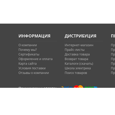
ИНФОРМАЦИЯ
ДИСТРИБУЦИЯ
П
О компании
Интернет-магазин
Пр
Почему мы?
Прайс-листы
Пр
Сертификаты
Доставка товара
Пр
Оформление и оплата
Возврат товара
Пр
Карта сайта
Каталоги (скачать)
Пр
Условия поставки
Школа электрика
Пр
Отзывы о компании
Поиск товаров
Пр
Принимаем к оплате:
Главная
О компании
Условия продажи (поставки)